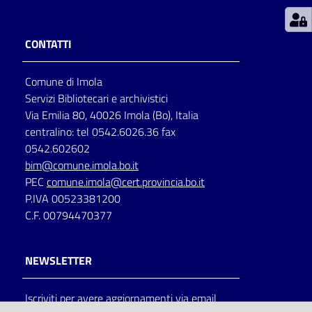
Patto
CONTATTI
per
la
Comune di Imola
lettura
Servizi Bibliotecari e archivistici
Via Emilia 80, 40026 Imola (Bo), Italia
centralino: tel 0542.6026.36 fax
Seguici
0542.602602
su
bim@comune.imola.bo.it
PEC
comune.imola@cert.provincia.bo.it
P.IVA 00523381200
C.F. 00794470377
NEWSLETTER
Iscriviti per avere aggiornamenti via email