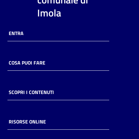
i
Imola
contenuti
ENTRA
Risorse
online
COSA PUOI FARE
Casa
SCOPRI I CONTENUTI
Piani
Archivio
storico
RISORSE ONLINE
Decentrate