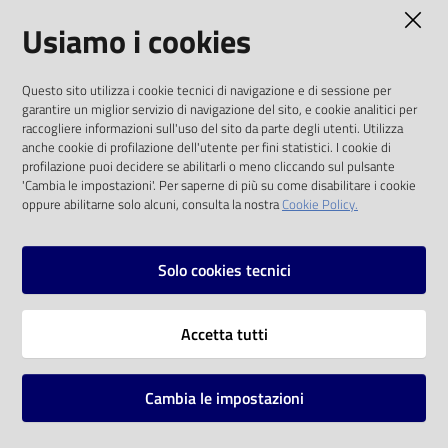
AMMINISTRAZIONE TRASPARENTE
Usiamo i cookies
Catalogo
on line
I dati personali pubblicati sono riutilizzabili
Questo sito utilizza i cookie tecnici di navigazione e di sessione per
solo alle condizioni previste dalla direttiva
Eventi
garantire un miglior servizio di navigazione del sito, e cookie analitici per
comunitaria 2003/98/CE e dal d.lgs. 36/2006
raccogliere informazioni sull'uso del sito da parte degli utenti. Utilizza
anche cookie di profilazione dell'utente per fini statistici. I cookie di
Chiedi al
SOCIAL
profilazione puoi decidere se abilitarli o meno cliccando sul pulsante
bibliotecario
'Cambia le impostazioni'. Per saperne di più su come disabilitare i cookie
oppure abilitarne solo alcuni, consulta la nostra
Cookie Policy.
Facebook
Youtube
Instagram
Avvisi
Solo cookies tecnici
Orari
Vai alla pagina
Accetta tutti
Privacy
Note legali
Cambia le impostazioni
Mappa del sito