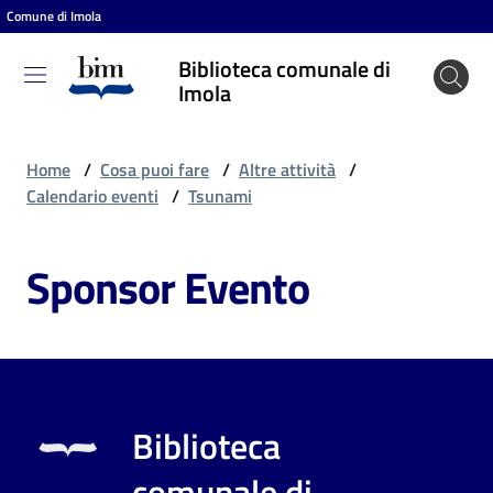
Comune di Imola
Vai al contenuto
Vai alla navigazione
Vai al footer
Biblioteca comunale di
Biblioteca
Imola
comunale
di Imola
Home
/
Cosa puoi fare
/
Altre attività
/
Calendario eventi
/
Tsunami
Entra
Sponsor Evento
Cosa
puoi
fare
Biblioteca
Scopri
comunale di