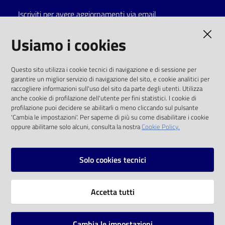
Iscriviti per avere aggiornamenti via email
Catalogo
on line
AMMINISTRAZIONE TRASPARENTE
Usiamo i cookies
Eventi
I dati personali pubblicati sono riutilizzabili
Questo sito utilizza i cookie tecnici di navigazione e di sessione per
solo alle condizioni previste dalla direttiva
garantire un miglior servizio di navigazione del sito, e cookie analitici per
Chiedi al
comunitaria 2003/98/CE e dal d.lgs. 36/2006
raccogliere informazioni sull'uso del sito da parte degli utenti. Utilizza
bibliotecario
anche cookie di profilazione dell'utente per fini statistici. I cookie di
SOCIAL
profilazione puoi decidere se abilitarli o meno cliccando sul pulsante
Avvisi
'Cambia le impostazioni'. Per saperne di più su come disabilitare i cookie
oppure abilitarne solo alcuni, consulta la nostra
Cookie Policy.
Facebook
Youtube
Instagram
Orari
Solo cookies tecnici
Vai alla pagina
Accetta tutti
Privacy
Note legali
Cambia le impostazioni