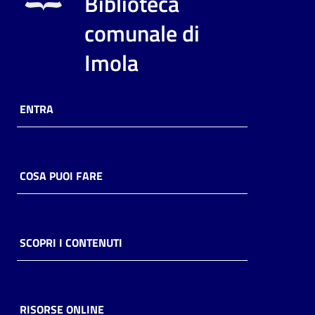
Biblioteca
i
contenuti
comunale di
Imola
Risorse
online
ENTRA
COSA PUOI FARE
Casa
Piani
SCOPRI I CONTENUTI
Archivio
storico
RISORSE ONLINE
Decentrate