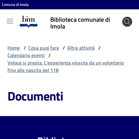
Comune di Imola
Vai al contenuto
Vai alla navigazione
Vai al footer
Biblioteca comunale di
Biblioteca
Imola
comunale
di Imola
Home
/
Cosa puoi fare
/
Altre attività
/
Calendario eventi
/
Veloce si presta. L’esperienza vissuta da un volontario
Entra
fino alla nascita del 118
Documenti
Cosa
puoi
fare
Scopri