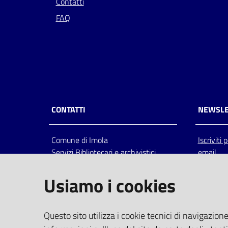
Contatti
FAQ
CONTATTI
NEWSLE
Comune di Imola
Iscriviti
Servizi Bibliotecari e archivistici
email
Via Emilia 80, 40026 Imola (Bo),
Italia
Usiamo i cookies
centralino: tel 0542.6026.36 fax
0542.602602
bim@comune.imola.bo.it
Questo sito utilizza i cookie tecnici di navigazione
PEC