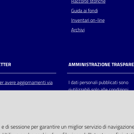
Raccolte storiche
Guida ai fondi
Inventari on-line
Archivi
TTER
AMMINISTRAZIONE TRASPAR
 per avere aggiornamenti via
I dati personali pubblicati sono
riutilizzabili solo alle condizioni
previste dalla direttiva comunitar
2003/98/CE e dal d.lgs. 36/200
 e di sessione per garantire un miglior servizio di navigazione 