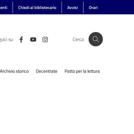
enti
Chiedi al bibliotecario
Avvisi
Orari
uici su
Cerca
Archivio storico
Decentrate
Patto per la lettura