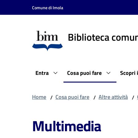
Vai al contenuto
Vai alla navigazione
Vai al footer
Comune di Imola
Biblioteca comun
Entra
Cosa puoi fare
Scopri 
Home
Cosa puoi fare
Altre attività
/
/
/
Multimedia