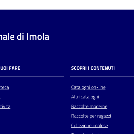
ale di Imola
PUOI FARE
SCOPRI I CONTENUTI
oteca
Cataloghi on-line
a
Altri cataloghi
tività
Raccolte moderne
Raccolte per ragazzi
Collezione imolese