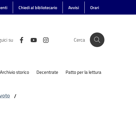
enti
Chiedi al bibliotecario
Avvisi
Orari
uici su
Cerca
Archivio storico
Decentrate
Patto per la lettura
 voto
/