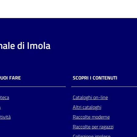
ale di Imola
PUOI FARE
SCOPRI I CONTENUTI
oteca
Cataloghi on-line
a
Altri cataloghi
tività
Raccolte moderne
Raccolte per ragazzi
Collezione imolese