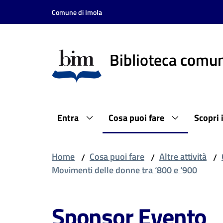
Vai al contenuto
Vai alla navigazione
Vai al footer
Comune di Imola
Biblioteca comun
Entra
Cosa puoi fare
Scopri 
Home
Cosa puoi fare
Altre attività
/
/
/
Movimenti delle donne tra ‘800 e ‘900
Sponsor Evento