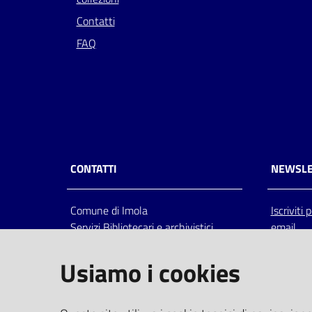
Contatti
FAQ
CONTATTI
NEWSLE
Comune di Imola
Iscriviti
Servizi Bibliotecari e archivistici
email
Via Emilia 80, 40026 Imola (Bo),
Italia
Usiamo i cookies
centralino: tel 0542.6026.36 fax
0542.602602
bim@comune.imola.bo.it