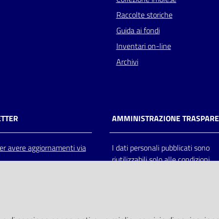
Raccolte storiche
Guida ai fondi
Inventari on-line
Archivi
TTER
AMMINISTRAZIONE TRASPAR
 per avere aggiornamenti via
I dati personali pubblicati sono
riutilizzabili solo alle condizioni
previste dalla direttiva comunitar
2003/98/CE e dal d.lgs. 36/200