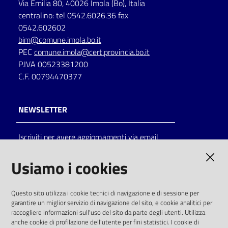
Via Emilia 80, 40026 Imola (Bo), Italia
centralino: tel 0542.6026.36 fax
Catalogo
0542.602602
on line
bim@comune.imola.bo.it
PEC
comune.imola@cert.provincia.bo.it
Eventi
P.IVA 00523381200
C.F. 00794470377
Chiedi al
bibliotecario
NEWSLETTER
Avvisi
Iscriviti per avere aggiornamenti via email
Orari
AMMINISTRAZIONE TRASPARENTE
Usiamo i cookies
I dati personali pubblicati sono riutilizzabili
Questo sito utilizza i cookie tecnici di navigazione e di sessione per
solo alle condizioni previste dalla direttiva
garantire un miglior servizio di navigazione del sito, e cookie analitici per
comunitaria 2003/98/CE e dal d.lgs. 36/2006
raccogliere informazioni sull'uso del sito da parte degli utenti. Utilizza
anche cookie di profilazione dell'utente per fini statistici. I cookie di