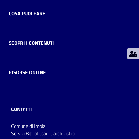
COSA PUOI FARE
Patto
per
la
lettura
SCOPRI I CONTENUTI
Seguici
RISORSE ONLINE
su
CONTATTI
Comune di Imola
Servizi Bibliotecari e archivistici