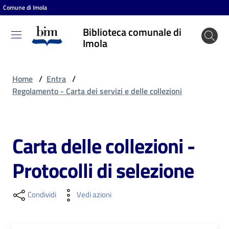
Comune di Imola
Vai al contenuto
Vai alla navigazione
Vai al footer
Biblioteca comunale di
Biblioteca
Imola
comunale
di Imola
Home
/
Entra
/
Regolamento - Carta dei servizi e delle collezioni
Entra
Carta delle collezioni -
Cosa
Protocolli di selezione
puoi
fare
Condividi
Vedi azioni
Scopri