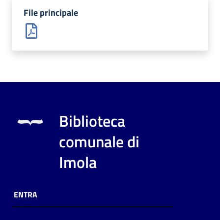
i
File principale
contenuti
Risorse
online
Biblioteca
comunale di
Casa
Piani
Imola
Archivio
storico
ENTRA
Decentrate