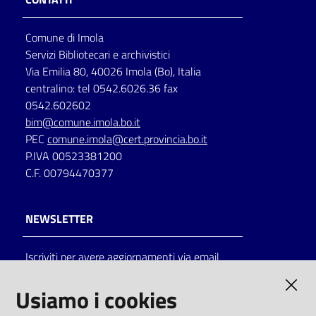
Comune di Imola
Servizi Bibliotecari e archivistici
Via Emilia 80, 40026 Imola (Bo), Italia
centralino: tel 0542.6026.36 fax
0542.602602
bim@comune.imola.bo.it
PEC
comune.imola@cert.provincia.bo.it
P.IVA 00523381200
C.F. 00794470377
NEWSLETTER
Iscriviti per avere aggiornamenti via email
AMMINISTRAZIONE TRASPARENTE
Usiamo i cookies