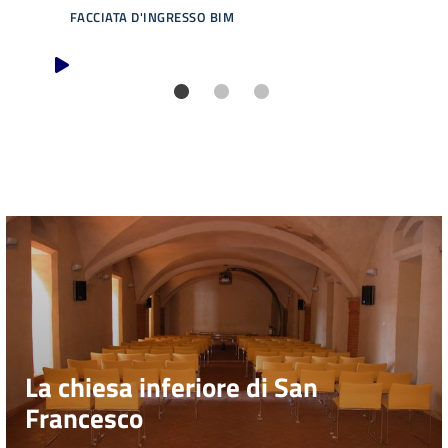
FACCIATA D'INGRESSO BIM
FAC
Patto
per
la
lettura
Seguici
su
La chiesa inferiore di San
Francesco