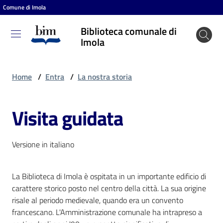
Comune di Imola
Vai al contenuto
Vai alla navigazione
Vai al footer
Biblioteca comunale di
Biblioteca
Imola
comunale
di Imola
Home
/
Entra
/
La nostra storia
Visita guidata
Entra
Versione in italiano
Cosa
puoi
fare
La Biblioteca di Imola è ospitata in un importante edificio di
carattere storico posto nel centro della città. La sua origine
risale al periodo medievale, quando era un convento
francescano. L'Amministrazione comunale ha intrapreso a
Scopri