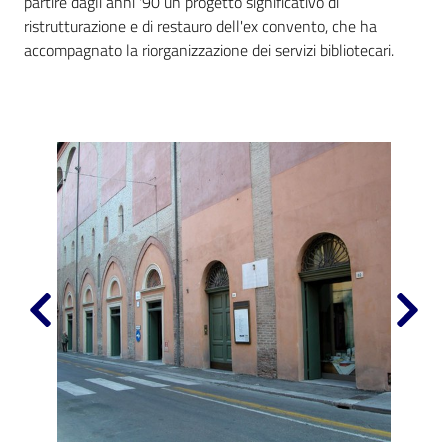
partire dagli anni '90 un progetto significativo di
i
ristrutturazione e di restauro dell'ex convento, che ha
contenuti
accompagnato la riorganizzazione dei servizi bibliotecari.
Risorse
online
Casa
Piani
Archivio
storico
Decentrate