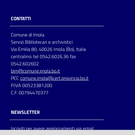
CONTATTI
Comune di Imola
Servizi Bibliotecari e archivistici
Via Emilia 80, 40026 Imola (Bo), Italia
centralino: tel 0542.6026.36 fax
0542.602602
bim@comune.imola.bo.it
PEC
comune.imola@cert.provincia.bo.it
P.IVA 00523381200
C.F. 00794470377
NEWSLETTER
Iscriviti per avere aggiornamenti via email