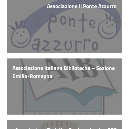
Associazione Il Ponte Azzurro
Patto
per
la
lettura
Menu selezionato
Seguici
Associazione Italiana Biblioteche – Sezione
su
Emilia-Romagna