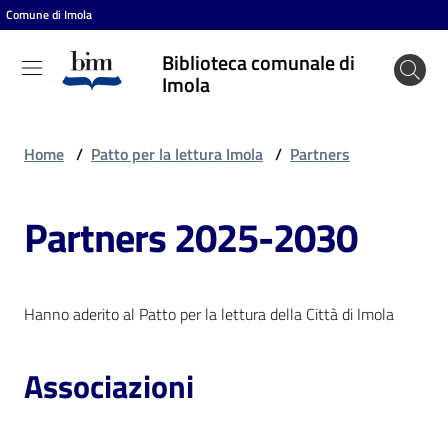
Comune di Imola
Vai al contenuto
Vai alla navigazione
Vai al footer
Biblioteca comunale di
Biblioteca
Imola
comunale
di Imola
Home
/
Patto per la lettura Imola
/
Partners
Partners 2025-2030
Entra
Cosa
Hanno aderito al Patto per la lettura della Città di Imola
puoi
fare
Associazioni
Scopri