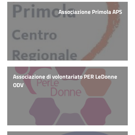
i
contenuti
Associazione Primola APS
Risorse
online
Associazione di volontariato PER LeDonne
ODV
Casa
Piani
Archivio
storico
Decentrate