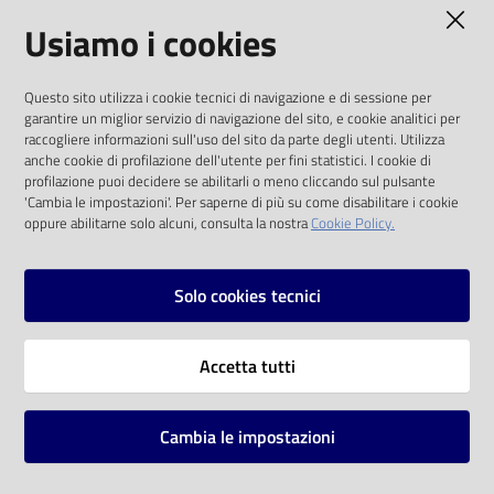
AMMINISTRAZIONE TRASPARENTE
Usiamo i cookies
I dati personali pubblicati sono riutilizzabili
Questo sito utilizza i cookie tecnici di navigazione e di sessione per
solo alle condizioni previste dalla direttiva
garantire un miglior servizio di navigazione del sito, e cookie analitici per
comunitaria 2003/98/CE e dal d.lgs. 36/2006
raccogliere informazioni sull'uso del sito da parte degli utenti. Utilizza
anche cookie di profilazione dell'utente per fini statistici. I cookie di
SOCIAL
profilazione puoi decidere se abilitarli o meno cliccando sul pulsante
'Cambia le impostazioni'. Per saperne di più su come disabilitare i cookie
oppure abilitarne solo alcuni, consulta la nostra
Cookie Policy.
Facebook
Youtube
Instagram
Solo cookies tecnici
Vai alla pagina
Accetta tutti
Privacy
Note legali
Cambia le impostazioni
Mappa del sito