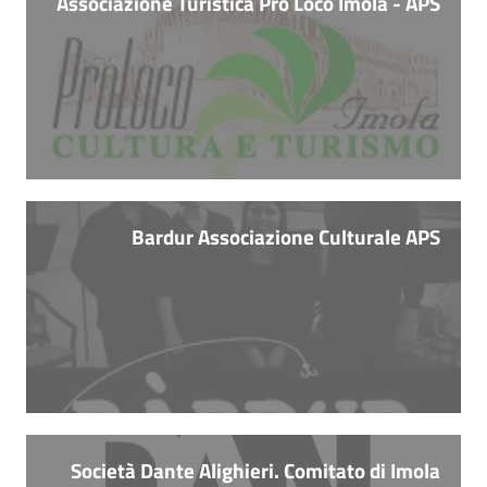
Associazione Turistica Pro Loco Imola - APS
Catalogo
on line
Eventi
Chiedi al
bibliotecario
Bardur Associazione Culturale APS
Avvisi
Orari
Società Dante Alighieri. Comitato di Imola