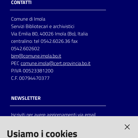
CONTATTI
Catalogo
Comune di Imola
on line
Servizi Bibliotecari e archivistici
Via Emilia 80, 40026 Imola (Bo), Italia
Eventi
centralino: tel 0542.6026.36 fax
0542.602602
Chiedi al
bim@comune.imola.bo.it
bibliotecario
PEC
comune.imola@cert.provincia.bo.it
P.IVA 00523381200
Avvisi
C.F. 00794470377
Orari
NEWSLETTER
Iscriviti per avere aggiornamenti via email
AMMINISTRAZIONE TRASPARENTE
Usiamo i cookies