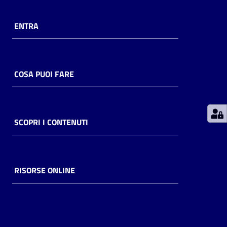
Patto
ENTRA
per
la
lettura
COSA PUOI FARE
Menu selezionato
Seguici
su
SCOPRI I CONTENUTI
RISORSE ONLINE