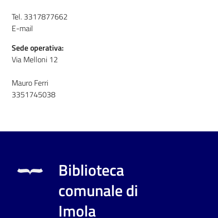
i
contenuti
Tel. 3317877662
E-mail
Sede operativa:
Risorse
Via Melloni 12
online
Mauro Ferri
3351745038
Casa
Piani
Biblioteca
Archivio
comunale di
storico
Imola
Decentrate