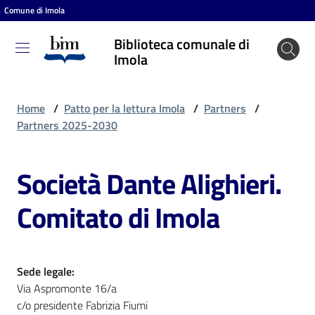
Comune di Imola
Vai al contenuto
Vai alla navigazione
Vai al footer
Biblioteca comunale di
Biblioteca
Imola
comunale
di Imola
Home
/
Patto per la lettura Imola
/
Partners
/
Partners 2025-2030
Entra
Società Dante Alighieri.
Comitato di Imola
Cosa
puoi
fare
Sede legale:
Via Aspromonte 16/a
Scopri
c/o presidente Fabrizia Fiumi