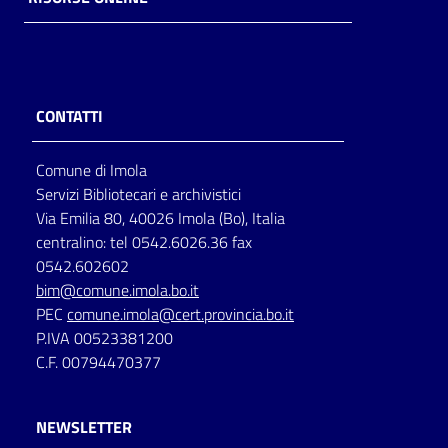
CONTATTI
Comune di Imola
Servizi Bibliotecari e archivistici
Via Emilia 80, 40026 Imola (Bo), Italia
centralino: tel 0542.6026.36 fax
0542.602602
bim@comune.imola.bo.it
PEC
comune.imola@cert.provincia.bo.it
P.IVA 00523381200
C.F. 00794470377
NEWSLETTER