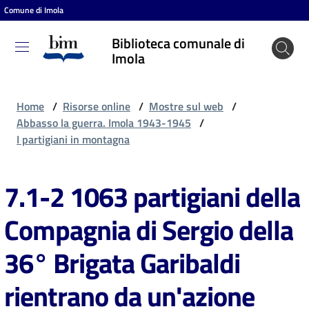
Comune di Imola
Vai al contenuto
Vai alla navigazione
Vai al footer
Biblioteca comunale di
Biblioteca
Imola
comunale
di Imola
Home
/
Risorse online
/
Mostre sul web
/
Abbasso la guerra. Imola 1943-1945
/
I partigiani in montagna
Entra
7.1-2 1063 partigiani della
Cosa
Compagnia di Sergio della
puoi
fare
36° Brigata Garibaldi
rientrano da un'azione
Scopri