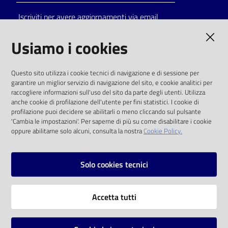
Iscriviti per avere aggiornamenti via email
AMMINISTRAZIONE TRASPARENTE
Usiamo i cookies
I dati personali pubblicati sono riutilizzabili
Questo sito utilizza i cookie tecnici di navigazione e di sessione per
solo alle condizioni previste dalla direttiva
garantire un miglior servizio di navigazione del sito, e cookie analitici per
comunitaria 2003/98/CE e dal d.lgs. 36/2006
raccogliere informazioni sull'uso del sito da parte degli utenti. Utilizza
anche cookie di profilazione dell'utente per fini statistici. I cookie di
SOCIAL
profilazione puoi decidere se abilitarli o meno cliccando sul pulsante
'Cambia le impostazioni'. Per saperne di più su come disabilitare i cookie
oppure abilitarne solo alcuni, consulta la nostra
Cookie Policy.
Facebook
Youtube
Instagram
Solo cookies tecnici
Vai alla pagina
Accetta tutti
Privacy
Note legali