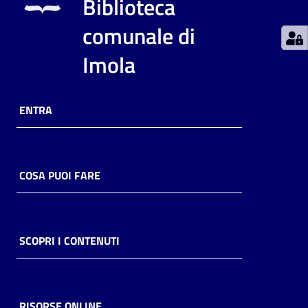
Biblioteca
Catalogo
comunale di
on line
Imola
Eventi
Chiedi al
ENTRA
bibliotecario
Avvisi
COSA PUOI FARE
Orari
SCOPRI I CONTENUTI
RISORSE ONLINE