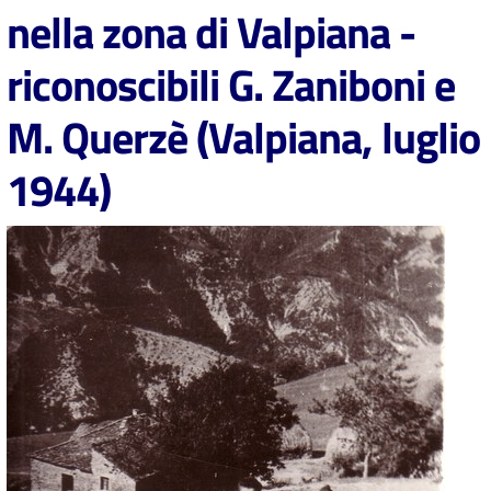
i
nella zona di Valpiana -
contenuti
riconoscibili G. Zaniboni e
M. Querzè (Valpiana, luglio
Risorse
online
1944)
Casa
Piani
Archivio
storico
Decentrate