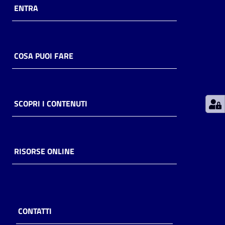
ENTRA
Patto
per
la
COSA PUOI FARE
lettura
SCOPRI I CONTENUTI
Seguici
su
RISORSE ONLINE
CONTATTI