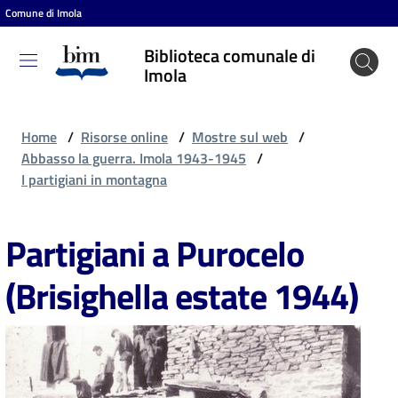
Comune di Imola
Vai al contenuto
Vai alla navigazione
Vai al footer
Biblioteca comunale di
Biblioteca
Imola
comunale
di Imola
Home
/
Risorse online
/
Mostre sul web
/
Abbasso la guerra. Imola 1943-1945
/
I partigiani in montagna
Entra
Partigiani a Purocelo
Cosa
(Brisighella estate 1944)
puoi
fare
Scopri