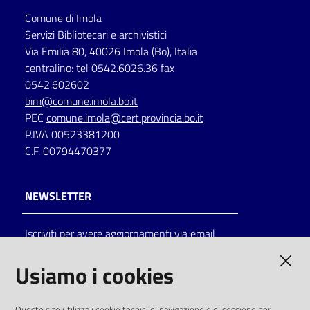
Comune di Imola
Catalogo
Servizi Bibliotecari e archivistici
on line
Via Emilia 80, 40026 Imola (Bo), Italia
centralino: tel 0542.6026.36 fax
Eventi
0542.602602
bim@comune.imola.bo.it
Chiedi al
PEC
comune.imola@cert.provincia.bo.it
bibliotecario
P.IVA 00523381200
C.F. 00794470377
Avvisi
NEWSLETTER
Orari
Iscriviti per avere aggiornamenti via email
AMMINISTRAZIONE TRASPARENTE
Usiamo i cookies
I dati personali pubblicati sono riutilizzabili
Questo sito utilizza i cookie tecnici di navigazione e di sessione per