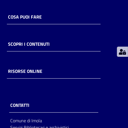
Patto
COSA PUOI FARE
per
la
lettura
SCOPRI I CONTENUTI
Seguici
su
RISORSE ONLINE
CONTATTI
Comune di Imola
Servizi Bibliotecari e archivistici