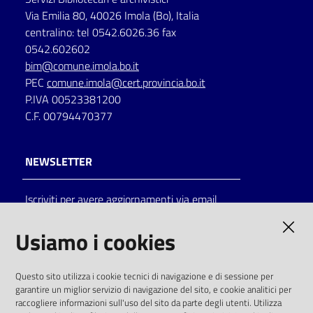
Via Emilia 80, 40026 Imola (Bo), Italia
Catalogo
centralino: tel 0542.6026.36 fax
on line
0542.602602
bim@comune.imola.bo.it
Eventi
PEC
comune.imola@cert.provincia.bo.it
P.IVA 00523381200
Chiedi al
C.F. 00794470377
bibliotecario
NEWSLETTER
Avvisi
Orari
Iscriviti per avere aggiornamenti via email
AMMINISTRAZIONE TRASPARENTE
Usiamo i cookies
I dati personali pubblicati sono riutilizzabili
Questo sito utilizza i cookie tecnici di navigazione e di sessione per
solo alle condizioni previste dalla direttiva
garantire un miglior servizio di navigazione del sito, e cookie analitici per
comunitaria 2003/98/CE e dal d.lgs. 36/2006
raccogliere informazioni sull'uso del sito da parte degli utenti. Utilizza