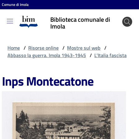
Comune di Imola
Vai al contenuto
Vai alla navigazione
Vai al footer
Biblioteca comunale di
Biblioteca
Imola
comunale
di Imola
Home
/
Risorse online
/
Mostre sul web
/
Abbasso la guerra. Imola 1943-1945
/
L’Italia fascista
Entra
Inps Montecatone
Cosa
puoi
fare
Scopri