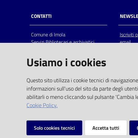
CONTATTI
NEWSLE
Comune di Imola
Iscriviti
Servizi Bibliotecari e archivistici
email
Via Emilia 80, 40026 Imola (Bo),
Italia
Usiamo i cookies
centralino: tel 0542.6026.36 fax
0542.602602
bim@comune.imola.bo.it
Questo sito utilizza i cookie tecnici di navigazione
PEC
informazioni sull'uso del sito da parte degli utenti
comune.imola@cert.provincia.bo.it
abilitarli o meno cliccando sul pulsante 'Cambia le
P.IVA 00523381200
Cookie Policy.
C.F. 00794470377
Solo cookies tecnici
Accetta tutti
Vai alla pagina