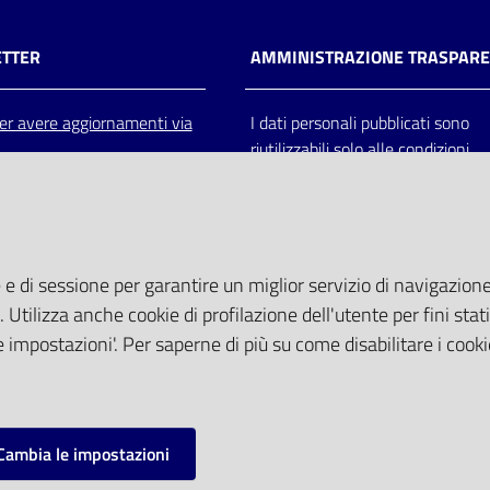
TTER
AMMINISTRAZIONE TRASPAR
 per avere aggiornamenti via
I dati personali pubblicati sono
riutilizzabili solo alle condizioni
previste dalla direttiva comunitar
2003/98/CE e dal d.lgs. 36/200
 e di sessione per garantire un miglior servizio di navigazione 
. Utilizza anche cookie di profilazione dell'utente per fini stati
 impostazioni'. Per saperne di più su come disabilitare i cooki
Cambia le impostazioni