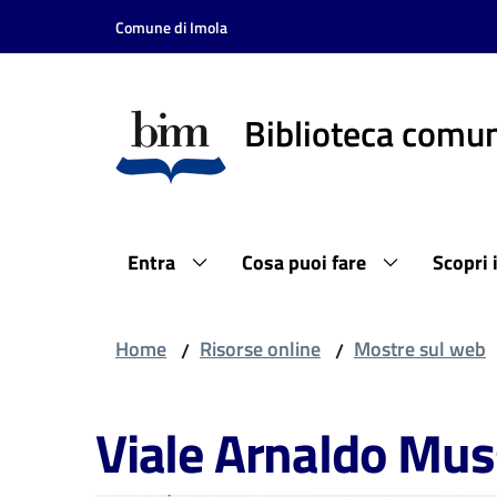
Vai al contenuto
Vai alla navigazione
Vai al footer
Comune di Imola
Biblioteca comun
Entra
Cosa puoi fare
Scopri 
Home
Risorse online
Mostre sul web
/
/
Viale Arnaldo Mus