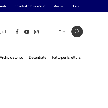
enti
Chiedi al bibliotecario
Avvisi
Orari
uici su
Cerca
Archivio storico
Decentrate
Patto per la lettura