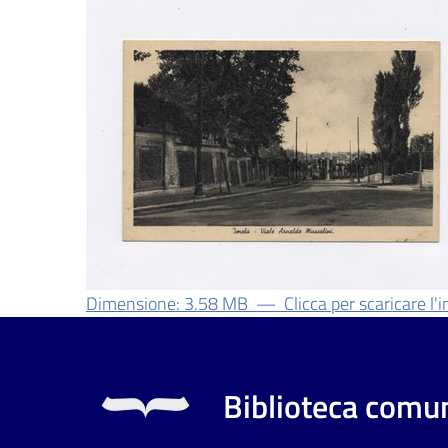
Dimensione: 3.58 MB
—
Clicca per scaricare l
Biblioteca comun