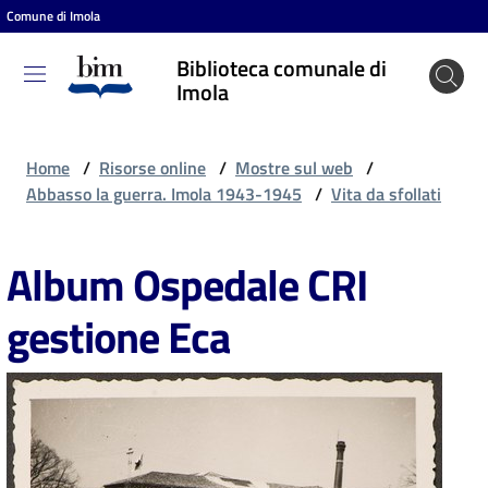
Comune di Imola
Vai al contenuto
Vai alla navigazione
Vai al footer
Biblioteca comunale di
Biblioteca
Imola
comunale
di Imola
Home
/
Risorse online
/
Mostre sul web
/
Abbasso la guerra. Imola 1943-1945
/
Vita da sfollati
Entra
Album Ospedale CRI
gestione Eca
Cosa
puoi
fare
Scopri