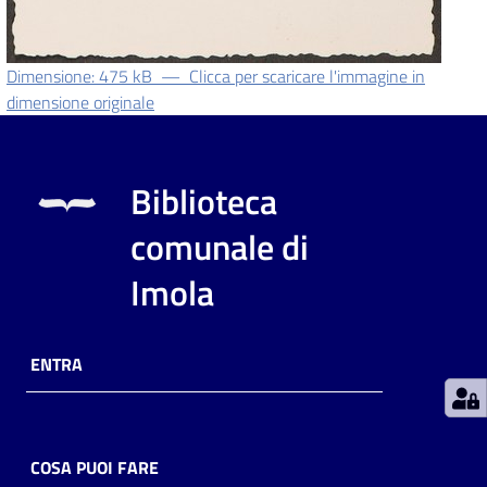
Patto
Dimensione: 475 kB
—
Clicca per scaricare l'immagine in
per
dimensione originale
la
lettura
Biblioteca
Seguici
comunale di
su
Imola
ENTRA
COSA PUOI FARE