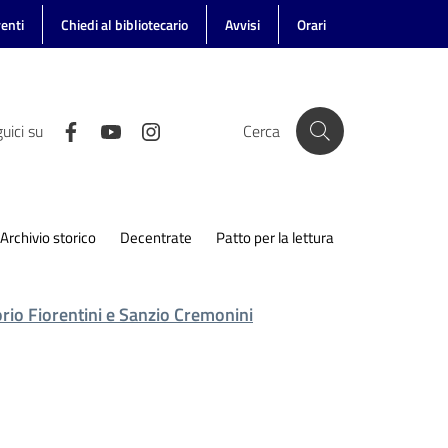
enti
Chiedi al bibliotecario
Avvisi
Orari
uici su
Cerca
Archivio storico
Decentrate
Patto per la lettura
torio Fiorentini e Sanzio Cremonini