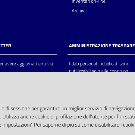
Inventari on-line
Archivi
TTER
AMMINISTRAZIONE TRASPAR
 per avere aggiornamenti via
I dati personali pubblicati sono
riutilizzabili solo alle condizioni
previste dalla direttiva comunitar
2003/98/CE e dal d.lgs. 36/200
 e di sessione per garantire un miglior servizio di navigazione 
. Utilizza anche cookie di profilazione dell'utente per fini stati
 impostazioni'. Per saperne di più su come disabilitare i cooki