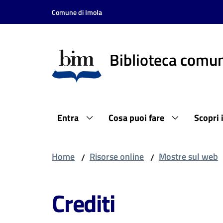
Vai al contenuto
Vai alla navigazione
Vai al footer
Comune di Imola
Biblioteca comun
Entra
Cosa puoi fare
Scopri 
Home
Risorse online
Mostre sul web
/
/
Crediti