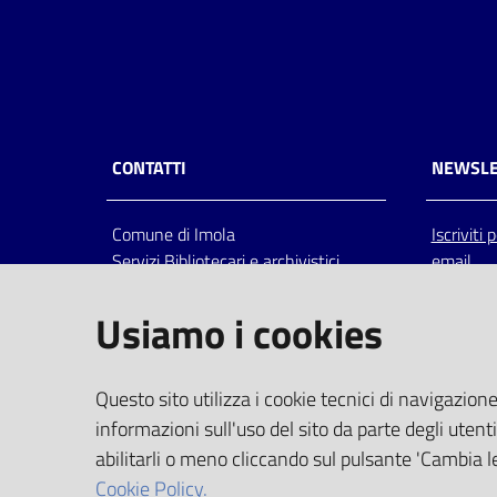
CONTATTI
NEWSLE
Comune di Imola
Iscriviti
Servizi Bibliotecari e archivistici
email
Via Emilia 80, 40026 Imola (Bo),
Italia
Usiamo i cookies
centralino: tel 0542.6026.36 fax
0542.602602
bim@comune.imola.bo.it
Questo sito utilizza i cookie tecnici di navigazione
PEC
informazioni sull'uso del sito da parte degli utenti
comune.imola@cert.provincia.bo.it
abilitarli o meno cliccando sul pulsante 'Cambia le
P.IVA 00523381200
Cookie Policy.