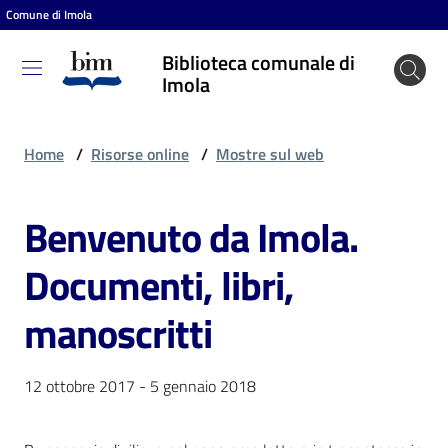
Comune di Imola
Vai al contenuto
Vai alla navigazione
Vai al footer
Biblioteca comunale di
Biblioteca
Imola
comunale
di Imola
Home
/
Risorse online
/
Mostre sul web
Benvenuto da Imola.
Entra
Documenti, libri,
Cosa
manoscritti
puoi
fare
12 ottobre 2017 - 5 gennaio 2018
Scopri