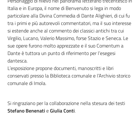
Personaggio di rilievo nel panorama letterario trecentesco in
i
Italia e in Europa, il nome di Benvenuto si lega in modo
contenuti
particolare alla Divina Commedia di Dante Alighieri, di cui fu
tra i primi e più autorevoli commentatori, ma il suo interesse
si estende anche al commento dei classici antichi tra cui
Risorse
Virgilio, Lucano, Valerio Massimo, forse Stazio e Seneca. Le
online
sue opere furono molto apprezzate e il suo Comentum a
Dante è tuttora un punto di riferimento per l’esegesi
dantesca.
L’esposizione propone documenti, manoscritti e libri
conservati presso la Biblioteca comunale e l’Archivio storico
comunale di Imola.
Casa
Piani
Si ringraziano per la collaborazione nella stesura dei testi
Stefano Benenati
e
Giulia Conti
.
Archivio
storico
Decentrate