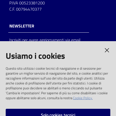
P.IVA 00523381200
C.F. 00794470377
NEWSLETTER
Iscriviti per avere aggiornamenti via email
AMMINISTRAZIONE TRASPARENTE
Usiamo i cookies
I dati personali pubblicati sono riutilizzabili
Questo sito utilizza i cookie tecnici di navigazione e di sessione per
solo alle condizioni previste dalla direttiva
garantire un miglior servizio di navigazione del sito, e cookie analitici per
comunitaria 2003/98/CE e dal d.lgs. 36/2006
raccogliere informazioni sull'uso del sito da parte degli utenti. Utilizza
anche cookie di profilazione dell'utente per fini statistici. I cookie di
SOCIAL
profilazione puoi decidere se abilitarli o meno cliccando sul pulsante
'Cambia le impostazioni'. Per saperne di più su come disabilitare i cookie
oppure abilitarne solo alcuni, consulta la nostra
Cookie Policy.
Facebook
Youtube
Instagram
Solo cookies tecnici