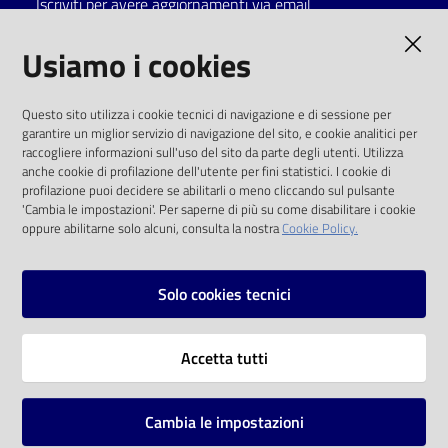
Iscriviti per avere aggiornamenti via email
AMMINISTRAZIONE TRASPARENTE
Usiamo i cookies
I dati personali pubblicati sono riutilizzabili
Questo sito utilizza i cookie tecnici di navigazione e di sessione per
solo alle condizioni previste dalla direttiva
garantire un miglior servizio di navigazione del sito, e cookie analitici per
comunitaria 2003/98/CE e dal d.lgs. 36/2006
raccogliere informazioni sull'uso del sito da parte degli utenti. Utilizza
anche cookie di profilazione dell'utente per fini statistici. I cookie di
SOCIAL
profilazione puoi decidere se abilitarli o meno cliccando sul pulsante
'Cambia le impostazioni'. Per saperne di più su come disabilitare i cookie
oppure abilitarne solo alcuni, consulta la nostra
Cookie Policy.
Facebook
Youtube
Instagram
Solo cookies tecnici
Vai alla pagina
Accetta tutti
Privacy
Note legali
Cambia le impostazioni