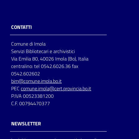
CONTATTI
Comune di Imola
Servizi Bibliotecari e archivistici
Via Emilia 80, 40026 Imola (Bo), Italia
centralino: tel 0542.6026.36 fax
0542.602602
bim@comune.imola.bo.it
PEC
comune.imola@cert.provincia.bo.it
P.IVA 00523381200
C.F. 00794470377
NEWSLETTER