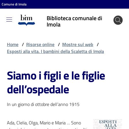
Comune di Imola
Vai al contenuto
Vai alla navigazione
Vai al footer
Biblioteca comunale di
Biblioteca
Imola
comunale
di Imola
Home
/
Risorse online
/
Mostre sul web
/
Esposti alla vita. I bambini della Scaletta di Imola
Entra
Siamo i figli e le figlie
dell’ospedale
Cosa
puoi
fare
In un giorno di ottobre dell’anno 1915
Ada, Clelia, Olga, Mario e Maria … Sono
Scopri