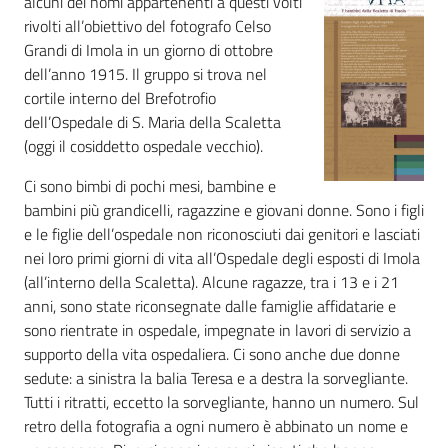
alcuni dei nomi appartenenti a questi volti
i
rivolti all’obiettivo del fotografo Celso
contenuti
Grandi di Imola in un giorno di ottobre
dell’anno 1915. Il gruppo si trova nel
cortile interno del Brefotrofio
Risorse
dell’Ospedale di S. Maria della Scaletta
online
(oggi il cosiddetto ospedale vecchio).
Ci sono bimbi di pochi mesi, bambine e
bambini più grandicelli, ragazzine e giovani donne. Sono i figli
e le figlie dell’ospedale non riconosciuti dai genitori e lasciati
nei loro primi giorni di vita all’Ospedale degli esposti di Imola
(all’interno della Scaletta). Alcune ragazze, tra i 13 e i 21
Casa
anni, sono state riconsegnate dalle famiglie affidatarie e
Piani
sono rientrate in ospedale, impegnate in lavori di servizio a
supporto della vita ospedaliera. Ci sono anche due donne
Archivio
sedute: a sinistra la balia Teresa e a destra la sorvegliante.
storico
Tutti i ritratti, eccetto la sorvegliante, hanno un numero. Sul
retro della fotografia a ogni numero è abbinato un nome e
Decentrate