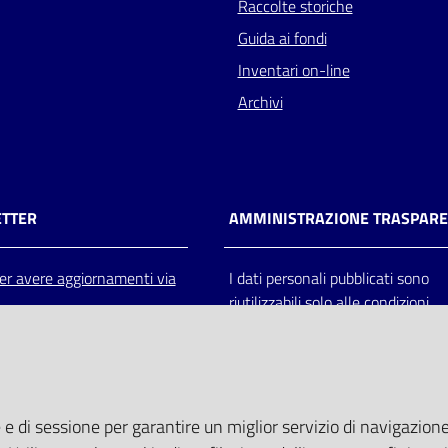
Raccolte storiche
Guida ai fondi
Inventari on-line
Archivi
TTER
AMMINISTRAZIONE TRASPAR
 per avere aggiornamenti via
I dati personali pubblicati sono
riutilizzabili solo alle condizioni
previste dalla direttiva comunitar
2003/98/CE e dal d.lgs. 36/200
 e di sessione per garantire un miglior servizio di navigazione 