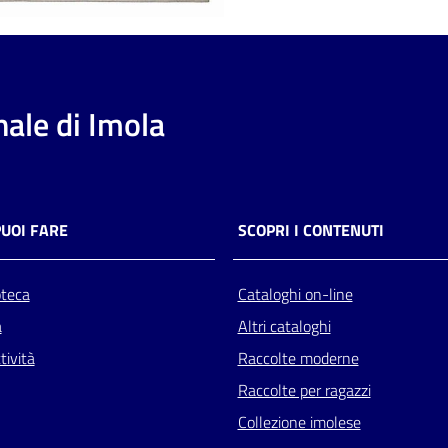
ale di Imola
PUOI FARE
SCOPRI I CONTENUTI
oteca
Cataloghi on-line
a
Altri cataloghi
tività
Raccolte moderne
Raccolte per ragazzi
Collezione imolese