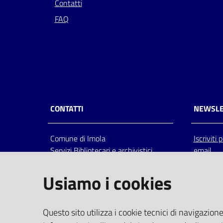
Contatti
FAQ
CONTATTI
NEWSLE
Comune di Imola
Iscriviti
Servizi Bibliotecari e archivistici
email
Via Emilia 80, 40026 Imola (Bo),
Italia
Usiamo i cookies
centralino: tel 0542.6026.36 fax
0542.602602
bim@comune.imola.bo.it
Questo sito utilizza i cookie tecnici di navigazione
PEC