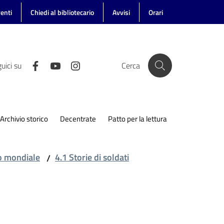
enti
Chiedi al bibliotecario
Avvisi
Orari
uici su
Cerca
Archivio storico
Decentrate
Patto per la lettura
to mondiale
4.1 Storie di soldati
/