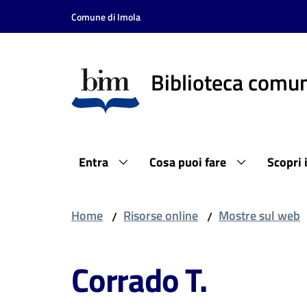
Vai al contenuto
Vai alla navigazione
Vai al footer
Comune di Imola
Biblioteca comun
Entra
Cosa puoi fare
Scopri 
Home
Risorse online
Mostre sul web
/
/
Corrado T.