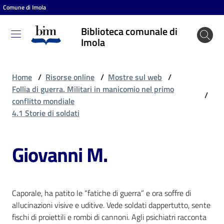
Comune di Imola
Vai al contenuto
Vai alla navigazione
Vai al footer
Biblioteca comunale di
Biblioteca
Imola
comunale
di Imola
Home
/
Risorse online
/
Mostre sul web
/
Follia di guerra. Militari in manicomio nel primo
/
conflitto mondiale
Entra
4.1 Storie di soldati
Giovanni M.
Cosa
puoi
fare
Caporale, ha patito le “fatiche di guerra” e ora soffre di
allucinazioni visive e uditive. Vede soldati dappertutto, sente
Scopri
fischi di proiettili e rombi di cannoni. Agli psichiatri racconta