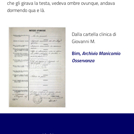
i
che gli girava la testa, vedeva ombre ovunque, andava
contenuti
dormendo qua e là.
Risorse
Dalla cartella clinica di
online
Giovanni M.
Bim
, Archivio Manicomio
Osservanza
Casa
Piani
Archivio
storico
Decentrate