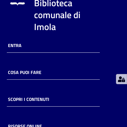
Biblioteca
comunale di
Patto
per
Imola
la
lettura
ENTRA
Seguici
su
COSA PUOI FARE
SCOPRI I CONTENUTI
RISORSE ONLINE