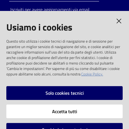
Iscriviti per avere aggiornamenti via email
AMMINISTRAZIONE TRASPARENTE
Usiamo i cookies
I dati personali pubblicati sono riutilizzabili
Questo sito utilizza i cookie tecnici di navigazione e di sessione per
solo alle condizioni previste dalla direttiva
garantire un miglior servizio di navigazione del sito, e cookie analitici per
comunitaria 2003/98/CE e dal d.lgs. 36/2006
raccogliere informazioni sull'uso del sito da parte degli utenti. Utilizza
anche cookie di profilazione dell'utente per fini statistici. I cookie di
SOCIAL
profilazione puoi decidere se abilitarli o meno cliccando sul pulsante
'Cambia le impostazioni'. Per saperne di più su come disabilitare i cookie
oppure abilitarne solo alcuni, consulta la nostra
Cookie Policy.
Facebook
Youtube
Instagram
Solo cookies tecnici
Vai alla pagina
Accetta tutti
Privacy
Note legali