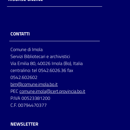
Catalogo
on line
Eventi
CONTATTI
Chiedi al
Comune di Imola
bibliotecario
Servizi Bibliotecari e archivistici
Via Emilia 80, 40026 Imola (Bo), Italia
Avvisi
centralino: tel 0542.6026.36 fax
0542.602602
Orari
bim@comune.imola.bo.it
PEC
comune.imola@cert.provincia.bo.it
P.IVA 00523381200
C.F. 00794470377
NEWSLETTER