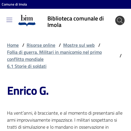
Comune di Imola
Vai al contenuto
Vai alla navigazione
Vai al footer
Biblioteca comunale di
Biblioteca
Imola
comunale
di Imola
Home
/
Risorse online
/
Mostre sul web
/
Follia di guerra. Militari in manicomio nel primo
/
conflitto mondiale
Entra
6.1 Storie di soldati
Enrico G.
Cosa
puoi
fare
Ha vent’anni, è bracciante, e al momento di presentarsi alle
armi improvvisamente impazzisce. I militari sospettano si
Scopri
tratti di simulazione e lo mandano in osservazione in