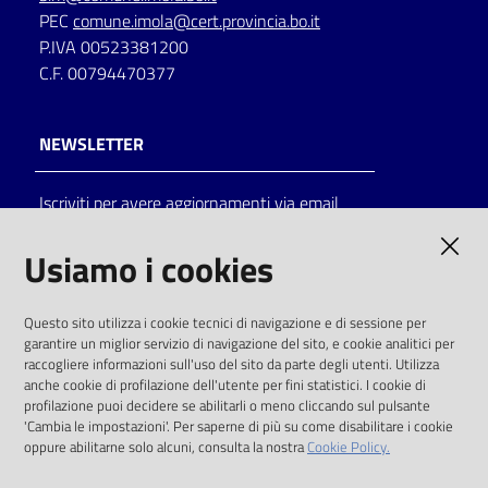
PEC
comune.imola@cert.provincia.bo.it
P.IVA 00523381200
C.F. 00794470377
NEWSLETTER
Iscriviti per avere aggiornamenti via email
AMMINISTRAZIONE TRASPARENTE
Usiamo i cookies
I dati personali pubblicati sono riutilizzabili
Questo sito utilizza i cookie tecnici di navigazione e di sessione per
solo alle condizioni previste dalla direttiva
garantire un miglior servizio di navigazione del sito, e cookie analitici per
comunitaria 2003/98/CE e dal d.lgs. 36/2006
raccogliere informazioni sull'uso del sito da parte degli utenti. Utilizza
anche cookie di profilazione dell'utente per fini statistici. I cookie di
SOCIAL
profilazione puoi decidere se abilitarli o meno cliccando sul pulsante
'Cambia le impostazioni'. Per saperne di più su come disabilitare i cookie
oppure abilitarne solo alcuni, consulta la nostra
Cookie Policy.
Facebook
Youtube
Instagram