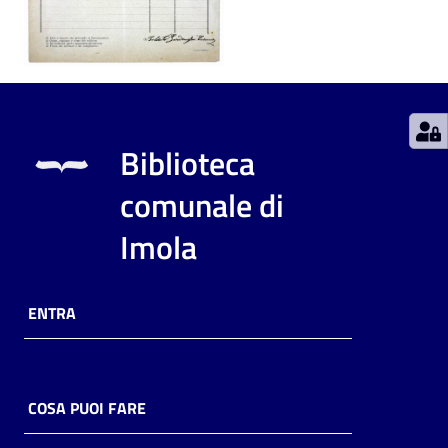
Catalogo
on line
Eventi
Biblioteca
Chiedi al
bibliotecario
comunale di
Avvisi
Imola
Orari
ENTRA
COSA PUOI FARE