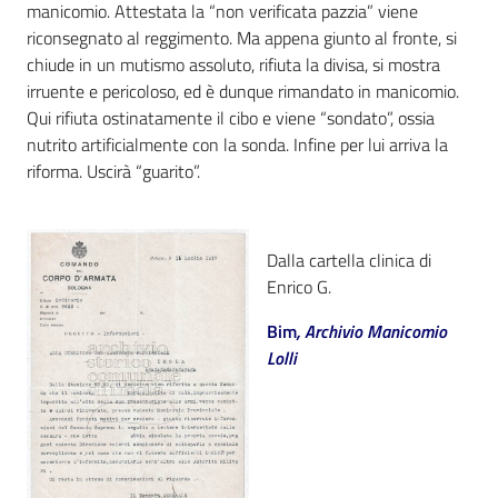
i
manicomio. Attestata la “non verificata pazzia” viene
contenuti
riconsegnato al reggimento. Ma appena giunto al fronte, si
chiude in un mutismo assoluto, rifiuta la divisa, si mostra
irruente e pericoloso, ed è dunque rimandato in manicomio.
Qui rifiuta ostinatamente il cibo e viene “sondato”, ossia
Risorse
nutrito artificialmente con la sonda. Infine per lui arriva la
online
riforma. Uscirà “guarito”.
Dalla cartella clinica di
Enrico G.
Casa
Bim
, Archivio Manicomio
Piani
Lolli
Archivio
storico
Decentrate