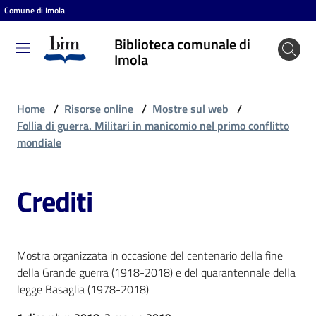
Comune di Imola
Vai al contenuto
Vai alla navigazione
Vai al footer
Biblioteca comunale di
Biblioteca
Imola
comunale
di Imola
Home
/
Risorse online
/
Mostre sul web
/
Follia di guerra. Militari in manicomio nel primo conflitto
mondiale
Entra
Crediti
Cosa
puoi
fare
Mostra organizzata in occasione del centenario della fine
della Grande guerra (1918-2018) e del quarantennale della
legge Basaglia (1978-2018)
Scopri