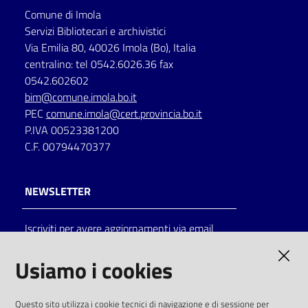
Comune di Imola
Servizi Bibliotecari e archivistici
Via Emilia 80, 40026 Imola (Bo), Italia
centralino: tel 0542.6026.36 fax
0542.602602
bim@comune.imola.bo.it
PEC
comune.imola@cert.provincia.bo.it
P.IVA 00523381200
C.F. 00794470377
NEWSLETTER
Iscriviti per avere aggiornamenti via email
AMMINISTRAZIONE TRASPARENTE
Usiamo i cookies
I dati personali pubblicati sono riutilizzabili
Questo sito utilizza i cookie tecnici di navigazione e di sessione per