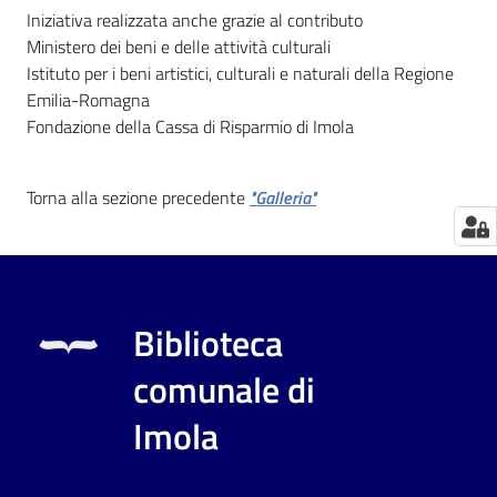
Iniziativa realizzata anche grazie al contributo
Catalogo
Ministero dei beni e delle attività culturali
on line
Istituto per i beni artistici, culturali e naturali della Regione
Emilia-Romagna
Eventi
Fondazione della Cassa di Risparmio di Imola
Chiedi al
Torna alla sezione precedente
"Galleria"
bibliotecario
Avvisi
Orari
Biblioteca
comunale di
Imola