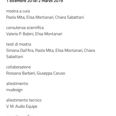
1 dicembre 2018-2 marzo 2019
i
contenuti
mostra a cura
Paola Mita, Elisa Montanari, Chiara Sabattani
consulenza scientifica
Risorse
Valeria P. Babini, Elisa Montanari
online
testi di mostra
Simona Dall’Ara, Paola Mita, Elisa Montanari, Chiara
Sabattani
collaborazione
Rossana Barbieri, Giuseppa Caruso
Casa
Piani
allestimento
mudesign
Archivio
allestimento tecnico
storico
V. M. Audio Equipe
Decentrate