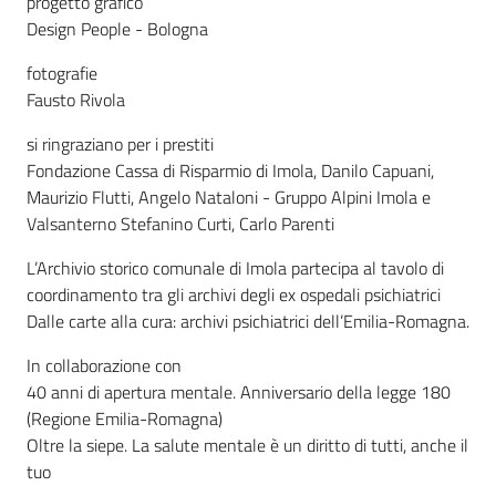
progetto grafico
Design People - Bologna
Patto
fotografie
per
Fausto Rivola
la
lettura
si ringraziano per i prestiti
Fondazione Cassa di Risparmio di Imola, Danilo Capuani,
Maurizio Flutti, Angelo Nataloni - Gruppo Alpini Imola e
Valsanterno Stefanino Curti, Carlo Parenti
Seguici
su
L’Archivio storico comunale di Imola partecipa al tavolo di
coordinamento tra gli archivi degli ex ospedali psichiatrici
Dalle carte alla cura: archivi psichiatrici dell’Emilia-Romagna.
In collaborazione con
40 anni di apertura mentale. Anniversario della legge 180
(Regione Emilia-Romagna)
Oltre la siepe. La salute mentale è un diritto di tutti, anche il
tuo