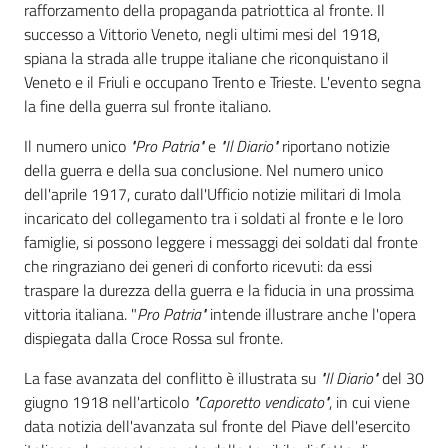
i
rafforzamento della propaganda patriottica al fronte. Il
contenuti
successo a Vittorio Veneto, negli ultimi mesi del 1918,
spiana la strada alle truppe italiane che riconquistano il
Veneto e il Friuli e occupano Trento e Trieste. L'evento segna
la fine della guerra sul fronte italiano.
Risorse
online
Il numero unico
"Pro Patria"
e
"Il Diario"
riportano notizie
della guerra e della sua conclusione. Nel numero unico
dell'aprile 1917, curato dall'Ufficio notizie militari di Imola
incaricato del collegamento tra i soldati al fronte e le loro
famiglie, si possono leggere i messaggi dei soldati dal fronte
che ringraziano dei generi di conforto ricevuti: da essi
Casa
traspare la durezza della guerra e la fiducia in una prossima
Piani
vittoria italiana. "
Pro Patria"
intende illustrare anche l'opera
dispiegata dalla Croce Rossa sul fronte.
Archivio
La fase avanzata del conflitto è illustrata su
"Il Diario"
del 30
storico
giugno 1918 nell'articolo
"Caporetto vendicato"
, in cui viene
data notizia dell'avanzata sul fronte del Piave dell'esercito
Decentrate