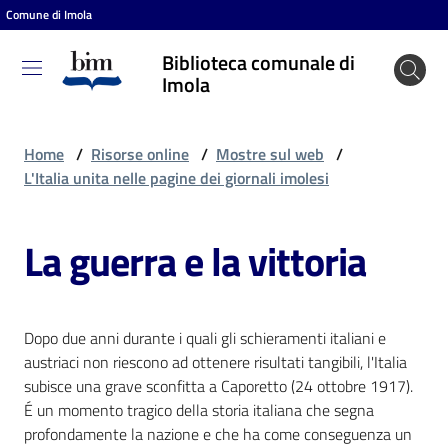
Comune di Imola
Vai al contenuto
Vai alla navigazione
Vai al footer
Biblioteca comunale di
Biblioteca
Imola
comunale
di Imola
Home
/
Risorse online
/
Mostre sul web
/
L'Italia unita nelle pagine dei giornali imolesi
Entra
La guerra e la vittoria
Cosa
puoi
Dopo due anni durante i quali gli schieramenti italiani e
fare
austriaci non riescono ad ottenere risultati tangibili, l'Italia
subisce una grave sconfitta a Caporetto (24 ottobre 1917).
É un momento tragico della storia italiana che segna
Scopri
profondamente la nazione e che ha come conseguenza un