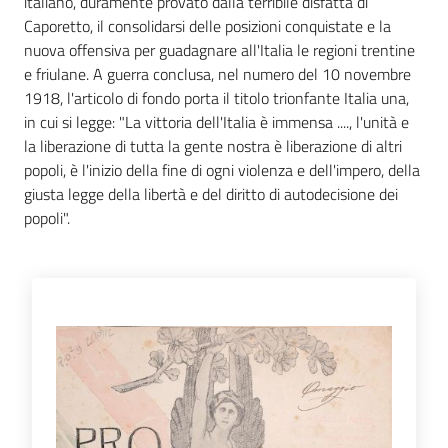
italiano, duramente provato dalla terribile disfatta di
Caporetto, il consolidarsi delle posizioni conquistate e la
nuova offensiva per guadagnare all'Italia le regioni trentine
Patto
e friulane. A guerra conclusa, nel numero del 10 novembre
per
1918, l'articolo di fondo porta il titolo trionfante Italia una,
la
in cui si legge: "La vittoria dell'Italia è immensa ...., l'unità e
lettura
la liberazione di tutta la gente nostra è liberazione di altri
popoli, è l'inizio della fine di ogni violenza e dell'impero, della
giusta legge della libertà e del diritto di autodecisione dei
Seguici
popoli".
su