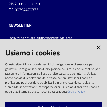
P.IVA 00523381200
C.F. 00794470377
NEWSLETTER
Iscriviti per avere aggiornamenti via email
AMMINISTRAZIONE TRASPARENTE
Usiamo i cookies
I dati personali pubblicati sono riutilizzabili
Questo sito utilizza i cookie tecnici di navigazione e di sessione per
solo alle condizioni previste dalla direttiva
garantire un miglior servizio di navigazione del sito, e cookie analitici per
comunitaria 2003/98/CE e dal d.lgs. 36/2006
raccogliere informazioni sull'uso del sito da parte degli utenti. Utilizza
anche cookie di profilazione dell'utente per fini statistici. I cookie di
SOCIAL
profilazione puoi decidere se abilitarli o meno cliccando sul pulsante
'Cambia le impostazioni'. Per saperne di più su come disabilitare i cookie
oppure abilitarne solo alcuni, consulta la nostra
Cookie Policy.
Facebook
Youtube
Instagram