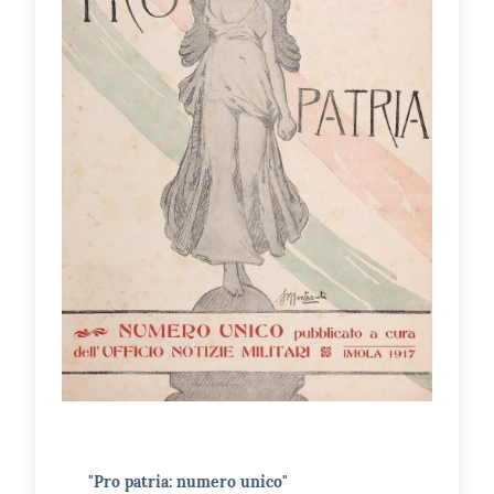
Catalogo
on line
Eventi
Chiedi al
bibliotecario
Avvisi
Orari
"Pro patria: numero unico"