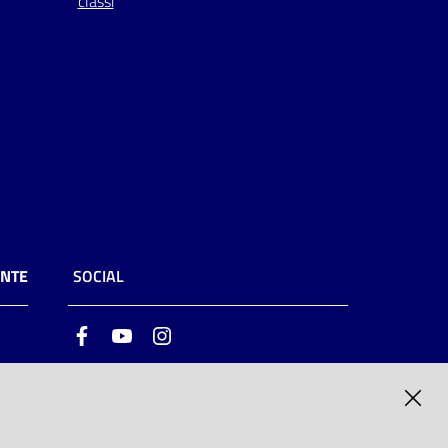
classi
ENTE
SOCIAL
Facebook
Youtube
Instagram
ia
6