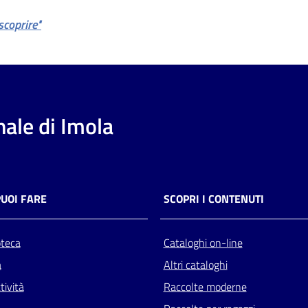
scoprire"
ale di Imola
PUOI FARE
SCOPRI I CONTENUTI
oteca
Cataloghi on-line
a
Altri cataloghi
tività
Raccolte moderne