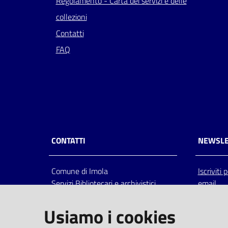
Regolamento - Carta dei servizi e delle
collezioni
Contatti
FAQ
CONTATTI
NEWSLE
Comune di Imola
Iscriviti
Servizi Bibliotecari e archivistici
email
Via Emilia 80, 40026 Imola (Bo),
Italia
Usiamo i cookies
centralino: tel 0542.6026.36 fax