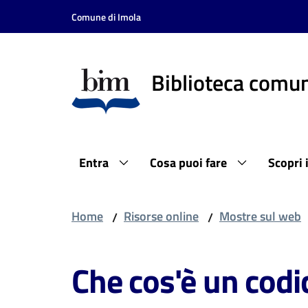
Vai al contenuto
Vai alla navigazione
Vai al footer
Comune di Imola
Biblioteca comun
Entra
Cosa puoi fare
Scopri 
Home
Risorse online
Mostre sul web
/
/
Che cos'è un codi