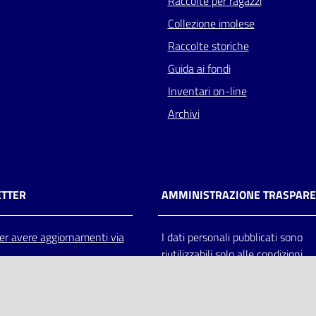
Raccolte per ragazzi
Collezione imolese
Raccolte storiche
Guida ai fondi
Inventari on-line
Archivi
TTER
AMMINISTRAZIONE TRASPAR
 per avere aggiornamenti via
I dati personali pubblicati sono
riutilizzabili solo alle condizioni
previste dalla direttiva comunitar
2003/98/CE e dal d.lgs. 36/200