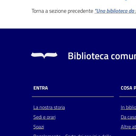
Torna a sezione precedente
"Una biblioteca da 
Biblioteca comun
ENTRA
COSA 
La nostra storia
In bibli
Sedi e orari
Da cas
Spazi
Altre at