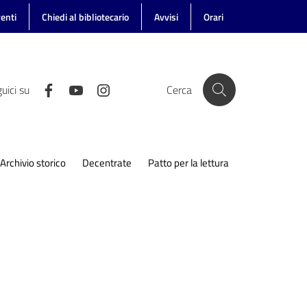
enti
Chiedi al bibliotecario
Avvisi
Orari
uici su
Cerca
Archivio storico
Decentrate
Patto per la lettura