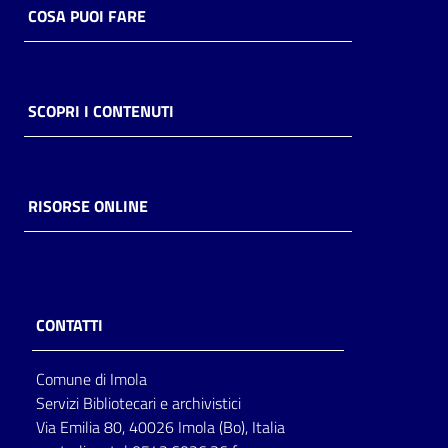
COSA PUOI FARE
Catalogo
on line
Eventi
SCOPRI I CONTENUTI
Chiedi al
bibliotecario
RISORSE ONLINE
Avvisi
Orari
CONTATTI
Comune di Imola
Servizi Bibliotecari e archivistici
Via Emilia 80, 40026 Imola (Bo), Italia