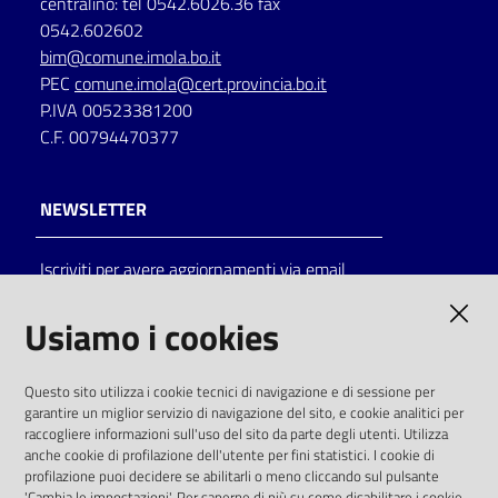
centralino: tel 0542.6026.36 fax
0542.602602
bim@comune.imola.bo.it
PEC
comune.imola@cert.provincia.bo.it
P.IVA 00523381200
C.F. 00794470377
NEWSLETTER
Iscriviti per avere aggiornamenti via email
AMMINISTRAZIONE TRASPARENTE
Usiamo i cookies
I dati personali pubblicati sono riutilizzabili
Questo sito utilizza i cookie tecnici di navigazione e di sessione per
solo alle condizioni previste dalla direttiva
garantire un miglior servizio di navigazione del sito, e cookie analitici per
comunitaria 2003/98/CE e dal d.lgs. 36/2006
raccogliere informazioni sull'uso del sito da parte degli utenti. Utilizza
anche cookie di profilazione dell'utente per fini statistici. I cookie di
SOCIAL
profilazione puoi decidere se abilitarli o meno cliccando sul pulsante
'Cambia le impostazioni'. Per saperne di più su come disabilitare i cookie