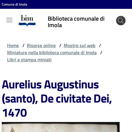
Comune di Imola
Vai al contenuto
Vai alla navigazione
Vai al footer
Biblioteca comunale di
Biblioteca
Imola
comunale
di Imola
Home
/
Risorse online
/
Mostre sul web
/
Miniature nella biblioteca comunale di Imola
/
Libri a stampa miniati
Entra
Aurelius Augustinus
Cosa
(santo), De civitate Dei,
puoi
fare
1470
Scopri