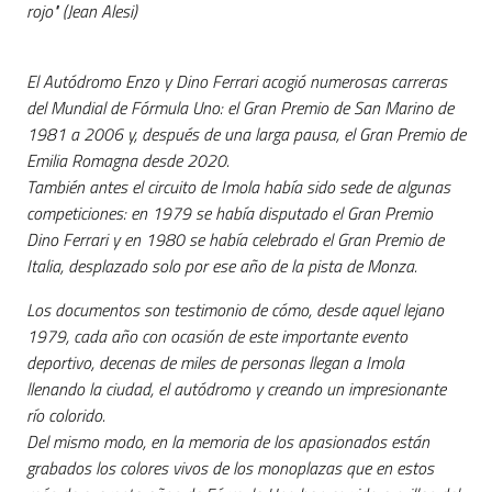
i
rojo" (Jean Alesi)
contenuti
El Autódromo Enzo y Dino Ferrari acogió numerosas carreras
del Mundial de Fórmula Uno: el Gran Premio de San Marino de
Risorse
1981 a 2006 y, después de una larga pausa, el Gran Premio de
online
Emilia Romagna desde 2020.
También antes el circuito de Imola había sido sede de algunas
competiciones: en 1979 se había disputado el Gran Premio
Dino Ferrari y en 1980 se había celebrado el Gran Premio de
Italia, desplazado solo por ese año de la pista de Monza.
Los documentos son testimonio de cómo, desde aquel lejano
Casa
1979, cada año con ocasión de este importante evento
Piani
deportivo, decenas de miles de personas llegan a Imola
llenando la ciudad, el autódromo y creando un impresionante
Archivio
río colorido.
storico
Del mismo modo, en la memoria de los apasionados están
grabados los colores vivos de los monoplazas que en estos
Decentrate