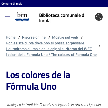
Comune di Imola
Vai al contenuto
Vai alla navigazione
Vai al footer
Biblioteca comunale di
Biblioteca
Imola
comunale
di Imola
Home
/
Risorse online
/
Mostre sul web
/
Non esiste curva dove non si possa sorpassare.
/
L'autodromo di Imola dalle origini al ritorno del WEC
Entra
I colori della Formula Uno / The colours of Formula One
Los colores de la
Cosa
puoi
Fórmula Uno
fare
Scopri
"Imola, en la tradición Ferrari es el lugar de la cita con el pueblo