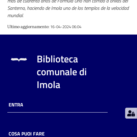
más de cuarenta años de Fórmula Uno han corrido a orillas del
Santerno, haciendo de Imola uno de los templos de la velocidad
mundial.
Patto
per
16-04-2024 06:04
Ultimo aggiornamento
:
la
lettura
Biblioteca
Seguici
comunale di
su
Imola
ENTRA
COSA PUOI FARE