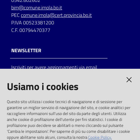
0542.602602
bim@comune.imola.bo.it
PEC
comune.imola@cert.provincia.bo.it
P.IVA 00523381200
C.F. 00794470377
NEWSLETTER
Iscriviti per avere aggiornamenti via email
AMMINISTRAZIONE TRASPARENTE
Usiamo i cookies
I dati personali pubblicati sono riutilizzabili
Questo sito utilizza i cookie tecnici di navigazione e di sessione per
solo alle condizioni previste dalla direttiva
garantire un miglior servizio di navigazione del sito, e cookie analitici per
comunitaria 2003/98/CE e dal d.lgs. 36/2006
raccogliere informazioni sull'uso del sito da parte degli utenti. Utilizza
anche cookie di profilazione dell'utente per fini statistici. I cookie di
SOCIAL
profilazione puoi decidere se abilitarli o meno cliccando sul pulsante
'Cambia le impostazioni'. Per saperne di più su come disabilitare i cookie
oppure abilitarne solo alcuni, consulta la nostra
Cookie Policy.