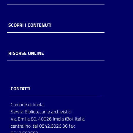
Catalogo
on line
SCOPRI I CONTENUTI
Eventi
Chiedi al
RISORSE ONLINE
bibliotecario
Avvisi
Orari
CONTATTI
Comune di Imola
Servizi Bibliotecari e archivistici
Via Emilia 80, 40026 Imola (Bo), Italia
centralino: tel 0542.6026.36 fax