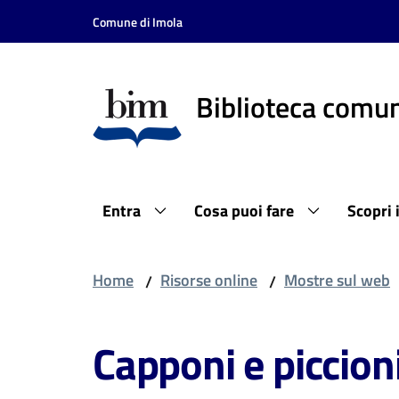
Vai al contenuto
Vai alla navigazione
Vai al footer
Comune di Imola
Biblioteca comun
Entra
Cosa puoi fare
Scopri 
Home
Risorse online
Mostre sul web
/
/
Capponi e piccio