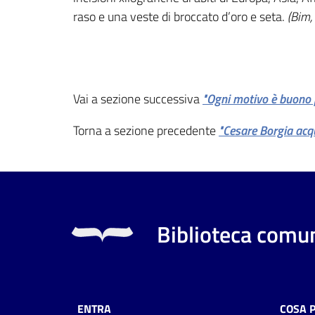
raso e una veste di broccato d’oro e seta.
(Bim,
Vai a sezione successiva
"Ogni motivo è buono p
Torna a sezione precedente
"Cesare Borgia acqu
Biblioteca comun
ENTRA
COSA 