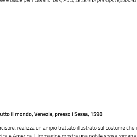
 tutto il mondo, Venezia, presso i Sessa, 1598
incisore, realizza un ampio trattato illustrato sul costume c
a, Africa e America. L’immagine mostra una nobile sposa roman