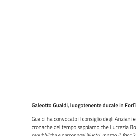
Galeotto Gualdi, luogotenente ducale in Forl
Gualdi ha convocato il consiglio degli Anziani e
cronache del tempo sappiamo che Lucrezia Borgi
repubbliche e personaggi illustri, mazzo II, fasc.2