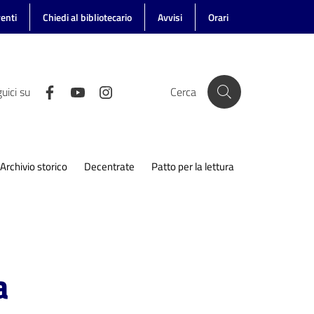
enti
Chiedi al bibliotecario
Avvisi
Orari
uici su
Cerca
Archivio storico
Decentrate
Patto per la lettura
a