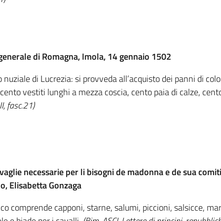
e generale di Romagna, Imola, 14 gennaio 1502
 nuziale di Lucrezia: si provveda all’acquisto dei panni di colore
e cento vestiti lunghi a mezza coscia, cento paia di calze, cen
I, fasc.21)
vaglie necessarie per li bisogni de madonna e de sua comit
o, Elisabetta Gonzaga
nco comprende capponi, starne, salumi, piccioni, salsicce, ma
e e biade per i cavalli.
(Bim, ASCI, Lettere di principi, repubblic