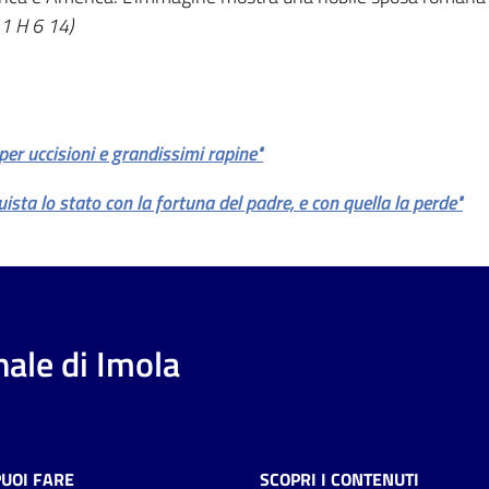
 1 H 6 14)
er uccisioni e grandissimi rapine"
ista lo stato con la fortuna del padre, e con quella la perde"
ale di Imola
PUOI FARE
SCOPRI I CONTENUTI