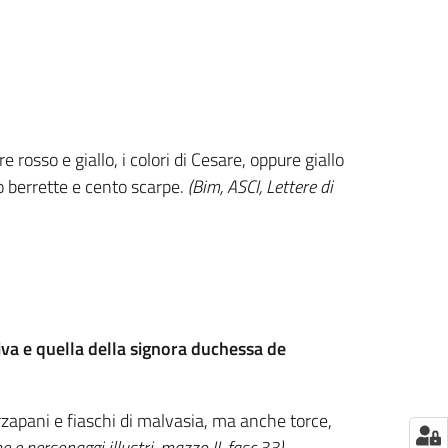
 rosso e giallo, i colori di Cesare, oppure giallo
to berrette e cento scarpe.
(Bim, ASCI, Lettere di
iva e quella della signora duchessa de
rzapani e fiaschi di malvasia, ma anche torce,
he e personaggi illustri, mazzo II, fasc.33)