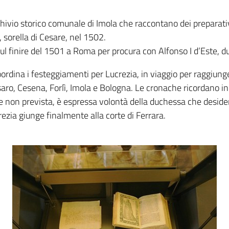
ivio storico comunale di Imola che raccontano dei preparativi
 sorella di Cesare, nel 1502.
ul finire del 1501 a Roma per procura con Alfonso I d’Este, du
ina i festeggiamenti per Lucrezia, in viaggio per raggiungere
ro, Cesena, Forlì, Imola e Bologna. Le cronache ricordano in 
 non prevista, è espressa volontà della duchessa che desidera f
rezia giunge finalmente alla corte di Ferrara.