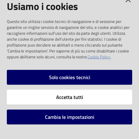
Usiamo i cookies
I dati personali pubblicati sono riutilizzabili
Questo sito utilizza i cookie tecnici di navigazione e di sessione per
solo alle condizioni previste dalla direttiva
garantire un miglior servizio di navigazione del sito, e cookie analitici per
comunitaria 2003/98/CE e dal d.lgs. 36/2006
raccogliere informazioni sull'uso del sito da parte degli utenti. Utilizza
anche cookie di profilazione dell'utente per fini statistici. I cookie di
SOCIAL
profilazione puoi decidere se abilitarli o meno cliccando sul pulsante
'Cambia le impostazioni'. Per saperne di più su come disabilitare i cookie
oppure abilitarne solo alcuni, consulta la nostra
Cookie Policy.
Facebook
Youtube
Instagram
Solo cookies tecnici
Vai alla pagina
Accetta tutti
Privacy
Note legali
Cambia le impostazioni
Mappa del sito
Impostazioni cookie