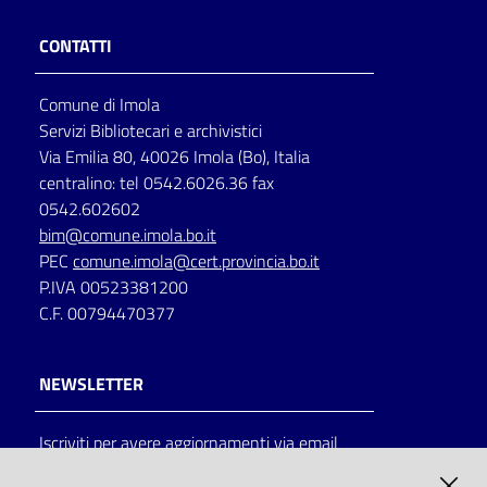
CONTATTI
Comune di Imola
Servizi Bibliotecari e archivistici
Via Emilia 80, 40026 Imola (Bo), Italia
centralino: tel 0542.6026.36 fax
0542.602602
bim@comune.imola.bo.it
PEC
comune.imola@cert.provincia.bo.it
P.IVA 00523381200
C.F. 00794470377
NEWSLETTER
Iscriviti per avere aggiornamenti via email
AMMINISTRAZIONE TRASPARENTE