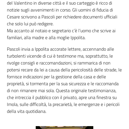
i
del Valentino in diverse città e il suo carteggio è ricco di
contenuti
notizie sugli avvenimenti in corso. Gli uomini di fiducia di
Cesare scrivono a Pascoli per richiedere documenti ufficiali
che solo lui può redigere.
Ma accanto al notaio e segretario c’è l’uomo che scrive ai
Risorse
familiari, alla madre e alla moglie Ippolita.
online
Pascoli invia a Ippolita accorate lettere, accennando alle
turbolenti vicende di cui è testimone ma, soprattutto, le
rivolge consigli e raccomandazioni, si rammarica di non
potersi recare da lei a causa della pericolosità delle strade, le
fornisce indicazioni per la gestione della casa e delle
Casa
proprietà, si tormenta per la sua sicurezza e le raccomanda
Piani
di non rimanere mai sola. Questa originale testimonianza,
che intreccia il pubblico con il privato, apre una finestra su
Imola, sulle difficoltà, la precarietà, le emergenze e i pericoli
Archivio
della vita quotidiana.
storico
Decentrate