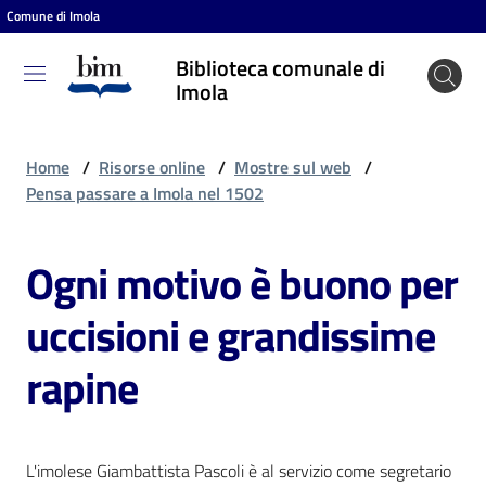
Comune di Imola
Vai al contenuto
Vai alla navigazione
Vai al footer
Biblioteca comunale di
Biblioteca
Imola
comunale
di Imola
Home
/
Risorse online
/
Mostre sul web
/
Pensa passare a Imola nel 1502
Entra
Ogni motivo è buono per
uccisioni e grandissime
Cosa
puoi
rapine
fare
Scopri
L'imolese Giambattista Pascoli è al servizio come segretario