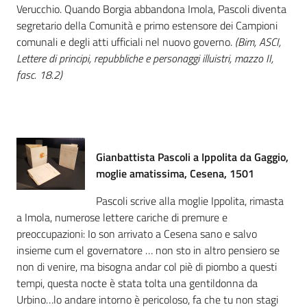
Verucchio. Quando Borgia abbandona Imola, Pascoli diventa
Catalogo
segretario della Comunità e primo estensore dei Campioni
on line
comunali e degli atti ufficiali nel nuovo governo.
(Bim, ASCI,
Lettere di principi, repubbliche e personaggi illuistri, mazzo II,
fasc. 18.2)
Eventi
Chiedi al
bibliotecario
Gianbattista Pascoli a Ippolita da Gaggio,
Avvisi
moglie amatissima, Cesena, 1501
Orari
Pascoli scrive alla moglie Ippolita, rimasta
a Imola, numerose lettere cariche di premure e
preoccupazioni: Io son arrivato a Cesena sano e salvo
insieme cum el governatore … non sto in altro pensiero se
non di venire, ma bisogna andar col piè di piombo a questi
tempi, questa nocte è stata tolta una gentildonna da
Urbino…lo andare intorno è pericoloso, fa che tu non stagi