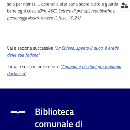
sola per niente … attendi a star sana sopra tutto e guarda
bene ogni cosa.
(Bim, ASCI, Lettere di principi, repubbliche e
personaggi illustri, mazzo II, fasc. 18.21)
Vai a sezione successiva
"La Chiesa, spento il duca, è erede
delle sue fatiche"
Torna a sezione precedente
"Capponi e piccioni per madama
duchessa"
Biblioteca
comunale di