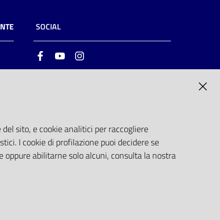
ENTE
SOCIAL
Facebook
Youtube
Instagram
ia
6
del sito, e cookie analitici per raccogliere
stici. I cookie di profilazione puoi decidere se
e oppure abilitarne solo alcuni, consulta la nostra