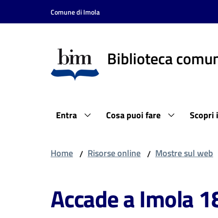
Vai al contenuto
Vai alla navigazione
Vai al footer
Comune di Imola
Biblioteca comun
Entra
Cosa puoi fare
Scopri 
Home
Risorse online
Mostre sul web
/
/
Accade a Imola 