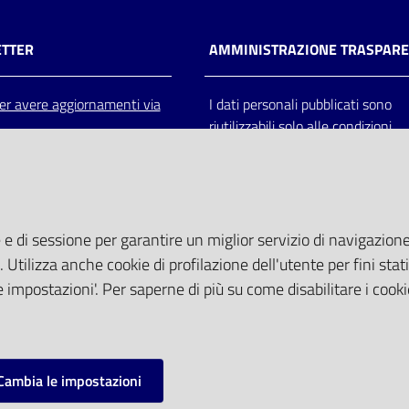
TTER
AMMINISTRAZIONE TRASPAR
 per avere aggiornamenti via
I dati personali pubblicati sono
riutilizzabili solo alle condizioni
previste dalla direttiva comunitar
2003/98/CE e dal d.lgs. 36/200
 e di sessione per garantire un miglior servizio di navigazione 
. Utilizza anche cookie di profilazione dell'utente per fini stati
 impostazioni'. Per saperne di più su come disabilitare i cooki
Cambia le impostazioni