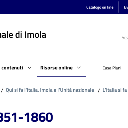
Catalogo on line
Ev
ale di Imola
Seg
i contenuti
Risorse online
Casa Piani
Qui si fa l'Italia. Imola e l'Unità nazionale
L'Italia si f
/
/
1851-1860