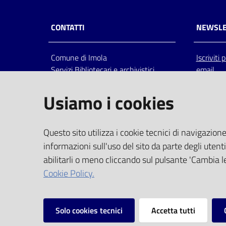
CONTATTI
NEWSLE
Comune di Imola
Iscriviti
Servizi Bibliotecari e archivistici
email
Via Emilia 80, 40026 Imola (Bo),
Italia
Usiamo i cookies
centralino: tel 0542.6026.36 fax
0542.602602
bim@comune.imola.bo.it
Questo sito utilizza i cookie tecnici di navigazione
PEC
informazioni sull'uso del sito da parte degli utenti
comune.imola@cert.provincia.bo.it
abilitarli o meno cliccando sul pulsante 'Cambia le
P.IVA 00523381200
Cookie Policy.
C.F. 00794470377
Solo cookies tecnici
Accetta tutti
Vai alla pagina