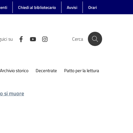
enti
Chiedi al bibliotecario
Avvisi
Orari
uici su
Cerca
Archivio storico
Decentrate
Patto per la lettura
a o si muore