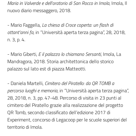
i
Maria in Valverde e dell'oratorio di San Rocco in Imola
, Imola, Il
contenuti
nuovo diario messaggero, 2018.
- Mario Faggella,
La chiesa di Croce coperta: un flash di
ottant'anni fa,
in “Università aperta terza pagina”, 28, 2018,
Risorse
n. 3, p. 4.
online
- Mario Giberti,
E il palazzo lo chiamano Sersanti
, Imola, La
Mandragora, 2018. Storia architettonica dello storico
palazzo sul lato est di piazza Matteotti.
- Daniela Martelli,
Cimitero del Piratello: da QR TOMB a
Casa
percorso luoghi e memoria
, in “Università aperta terza pagina”,
Piani
28, 2018, n. 3, pp. 47-48. Percorso di visita in 23 punti al
cimitero del Piratello grazie alla realizzazione del progetto
Archivio
QR Tomb, secondo classificato dell’edizione 2017 di
storico
Experiment, concorso di Legacoop per le scuole superiori del
territorio di Imola.
Decentrate