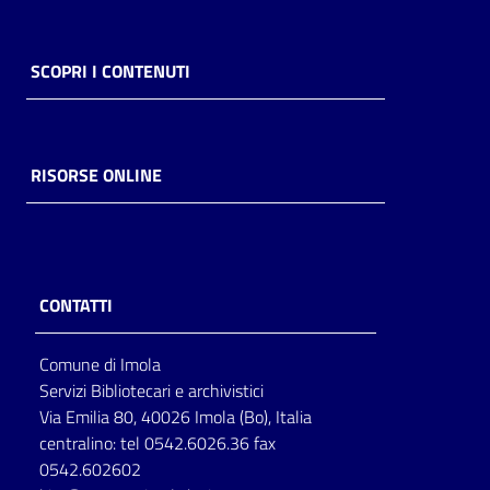
Catalogo
on line
SCOPRI I CONTENUTI
Eventi
Chiedi al
RISORSE ONLINE
bibliotecario
Avvisi
CONTATTI
Orari
Comune di Imola
Servizi Bibliotecari e archivistici
Via Emilia 80, 40026 Imola (Bo), Italia
centralino: tel 0542.6026.36 fax
0542.602602