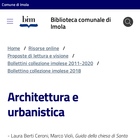
Comune di Imola
Vai al contenuto
Vai alla navigazione
Vai al footer
Biblioteca comunale di
Biblioteca
Imola
comunale
di Imola
Home
/
Risorse online
/
Proposte di lettura e visione
/
Bollettini collezione imolese 2011-2020
/
Entra
Bollettino collezione imolese 2018
Architettura e
Cosa
puoi
urbanistica
fare
Scopri
- Laura Berti Ceroni, Marco Violi,
Guida della chiesa di Santa