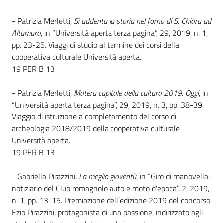
- Patrizia Merletti,
Si addenta la storia nel forno di S. Chiara ad
Patto
Altamura
, in “Università aperta terza pagina”, 29, 2019, n. 1,
per
pp. 23-25. Viaggi di studio al termine dei corsi della
la
cooperativa culturale Università aperta.
lettura
19 PER B 13
- Patrizia Merletti,
Matera capitale della cultura 2019. Oggi
, in
“Università aperta terza pagina”, 29, 2019, n. 3, pp. 38-39.
Seguici
Viaggio di istruzione a completamento del corso di
su
archeologia 2018/2019 della cooperativa culturale
Università aperta.
19 PER B 13
- Gabriella Pirazzini,
La meglio gioventù
, in “Giro di manovella:
notiziario del Club romagnolo auto e moto d'epoca”, 2, 2019,
n. 1, pp. 13-15. Premiazione dell’edizione 2019 del concorso
Ezio Pirazzini, protagonista di una passione, indirizzato agli