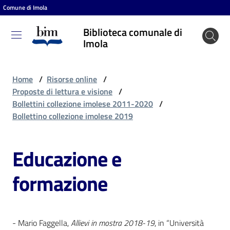
Comune di Imola
Vai al contenuto
Vai alla navigazione
Vai al footer
Biblioteca comunale di
Biblioteca
Imola
comunale
di Imola
Home
/
Risorse online
/
Proposte di lettura e visione
/
Bollettini collezione imolese 2011-2020
/
Entra
Bollettino collezione imolese 2019
Educazione e
Cosa
puoi
formazione
fare
Scopri
- Mario Faggella,
Allievi in mostra 2018-19
, in “Università