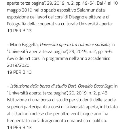
i
aperta terza pagina”, 29, 2019, n. 2, pp. 49-54. Dal 4 al 10
contenuti
maggio 2019 nello spazio espositivo Salannunziata
esposizione dei lavori dei corsi di Disegno e pittura e di
Fotografia della cooperativa culturale Università aperta.
19 PER B 13
Risorse
online
- Mario Faggella,
Università aperta tra cultura e socialità
, in
“Università aperta terza pagina”, 29, 2019, n. 2, pp. 5-6.
Avvio dei 61 corsi in programma nell’anno accademico
2019/2020.
19 PER B 13
Casa
-
Istituzione della borsa di studio Dott. Osvaldo Bacchilega
, in
Piani
“Università aperta terza pagina”, 29, 2019, n. 2, p. 45.
Istituzione di una borsa di studio per studenti delle scuole
Archivio
superiori partecipanti a corsi di Università aperta, intitolata
storico
al cittadino imolese che per oltre venticinque anni ha
frequentato corsi di argomento umanistico e politico.
19 PER B 13
Decentrate