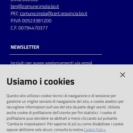
bim@comune.imola.bo.it
PEC
comune.imola@cert.provincia.bo.it
P.IVA 00523381200
C.F. 00794470377
NEWSLETTER
Iscriviti per avere aggiornamenti via email
AMMINISTRAZIONE TRASPARENTE
Usiamo i cookies
I dati personali pubblicati sono riutilizzabili
Questo sito utilizza i cookie tecnici di navigazione e di sessione per
solo alle condizioni previste dalla direttiva
garantire un miglior servizio di navigazione del sito, e cookie analitici per
comunitaria 2003/98/CE e dal d.lgs. 36/2006
raccogliere informazioni sull'uso del sito da parte degli utenti. Utilizza
anche cookie di profilazione dell'utente per fini statistici. I cookie di
SOCIAL
profilazione puoi decidere se abilitarli o meno cliccando sul pulsante
'Cambia le impostazioni'. Per saperne di più su come disabilitare i cookie
oppure abilitarne solo alcuni, consulta la nostra
Cookie Policy.