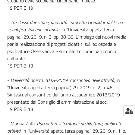
studenti delle scuole del circondario imolese.
19 PER B 19
Catalogo
on line
-
Tre classi, due storie, una città : progetto Licealidoc del Liceo
scientifico Valeriani di Imola
, in “Università aperta terza
Eventi
pagina”, 29, 2019, n. 3, pp. 38-39. L’impiego dei nuovi media
per la realizzazione di progetti didattici sull’ex ospedale
Chiedi al
psichiatrico Osservanza e sul dialetto come patrimonio
bibliotecario
culturale.
19 PER B 13
Avvisi
-
Università aperta 2018-2019: consuntivo delle attività
, in
Orari
“Università aperta terza pagina”, 29, 2019, n. 2, p. 46.
Sintesi del consuntivo dell’anno accademico 2018/2019
presentato dal Consiglio di amministrazione ai soci.
19 PER B 13
- Marina Zuffi,
Raccontare il territorio: architetture, ambienti
attività
, in “Università aperta terza pagina”, 29, 2019, n. 1, p.