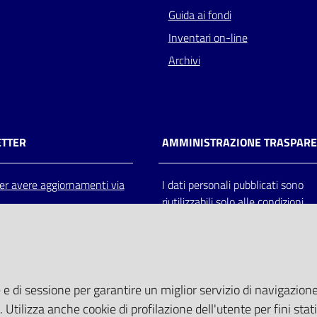
Guida ai fondi
Inventari on-line
Archivi
TTER
AMMINISTRAZIONE TRASPAR
 per avere aggiornamenti via
I dati personali pubblicati sono
riutilizzabili solo alle condizioni
previste dalla direttiva comunitar
2003/98/CE e dal d.lgs. 36/200
 e di sessione per garantire un miglior servizio di navigazione 
. Utilizza anche cookie di profilazione dell'utente per fini stati