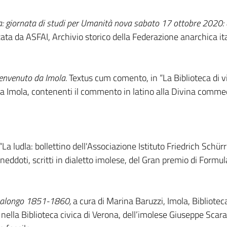
 giornata di studi per Umanità nova sabato 17 ottobre 2020: a
zzata da ASFAI, Archivio storico della Federazione anarchica it
envenuto da Imola.
Textus cum comento, in “La Biblioteca di vi
a Imola, contenenti il commento in latino alla Divina commedia
 “La ludla: bollettino dell'Associazione Istituto Friedrich Schür
aneddoti, scritti in dialetto imolese, del Gran premio di Formu
ssalongo 1851-1860,
a cura di Marina Baruzzi, Imola, Bibliote
nella Biblioteca civica di Verona, dell’imolese Giuseppe Sca