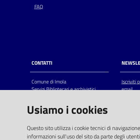
FAQ
CONTATTI
NEWSLE
Comune di Imola
Iscriviti
Servizi Bibliotecari e archivistici
email
Via Emilia 80, 40026 Imola (Bo),
Italia
Usiamo i cookies
centralino: tel 0542.6026.36 fax
0542.602602
bim@comune.imola.bo.it
Questo sito utilizza i cookie tecnici di navigazione
PEC
informazioni sull'uso del sito da parte degli utenti