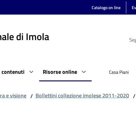
Catalogo on line
Ev
ale di Imola
Seg
i contenuti
Risorse online
Casa Piani
ra e visione
Bollettini collezione imolese 2011-2020
/
/