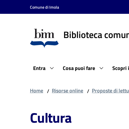
Vai al contenuto
Vai alla navigazione
Vai al footer
Comune di Imola
Biblioteca comun
Entra
Cosa puoi fare
Scopri 
Home
Risorse online
Proposte di lettu
/
/
Cultura