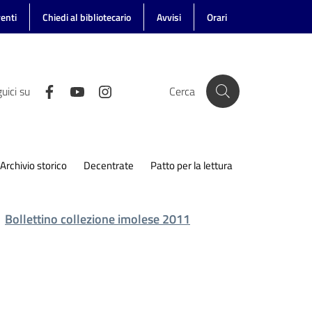
enti
Chiedi al bibliotecario
Avvisi
Orari
uici su
Cerca
Archivio storico
Decentrate
Patto per la lettura
Bollettino collezione imolese 2011