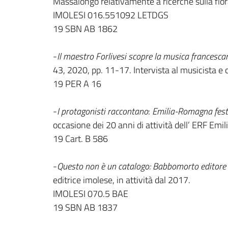
Massalongo relativamente a ricerche sulla flora
IMOLESI 016.551092 LETDGS
19 SBN AB 1862
-
Il maestro Forlivesi scopre la musica francescan
43, 2020, pp. 11-17. Intervista al musicista e 
19 PER A 16
-
I protagonisti raccontano
:
Emilia-Romagna fest
occasione dei 20 anni di attività dell’ ERF Em
19 Cart. B 586
-
Questo non è un catalogo:
Babbomorto editor
editrice imolese, in attività dal 2017.
IMOLESI 070.5 BAE
19 SBN AB 1837