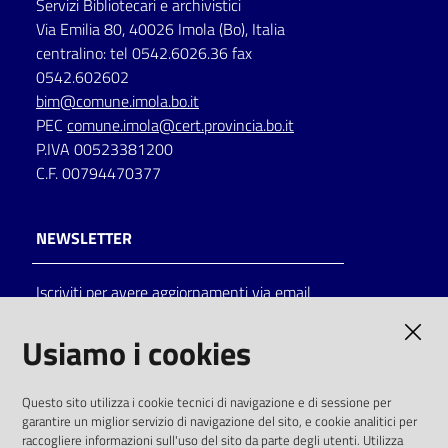
Servizi Bibliotecari e archivistici
Via Emilia 80, 40026 Imola (Bo), Italia
centralino: tel 0542.6026.36 fax
0542.602602
bim@comune.imola.bo.it
PEC
comune.imola@cert.provincia.bo.it
P.IVA 00523381200
C.F. 00794470377
NEWSLETTER
Iscriviti per avere aggiornamenti via email
AMMINISTRAZIONE TRASPARENTE
Usiamo i cookies
I dati personali pubblicati sono riutilizzabili
Questo sito utilizza i cookie tecnici di navigazione e di sessione per
solo alle condizioni previste dalla direttiva
garantire un miglior servizio di navigazione del sito, e cookie analitici per
comunitaria 2003/98/CE e dal d.lgs. 36/2006
raccogliere informazioni sull'uso del sito da parte degli utenti. Utilizza