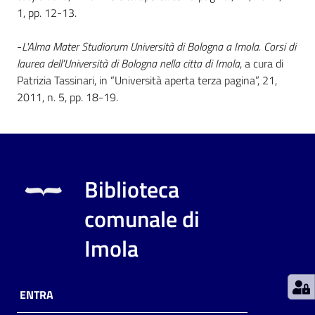
1, pp. 12-13.
Patto
-
L'Alma Mater Studiorum Università di Bologna a Imola. Corsi di
per
laurea dell'Università di Bologna nella citta di Imola
, a cura di
la
Patrizia Tassinari, in “Università aperta terza pagina”, 21,
lettura
2011, n. 5, pp. 18-19.
Seguici
su
Biblioteca
comunale di
Imola
ENTRA