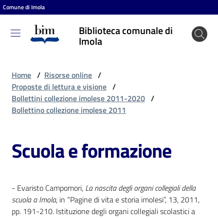
Comune di Imola
Vai al contenuto
Vai alla navigazione
Vai al footer
Biblioteca comunale di
Biblioteca
Imola
comunale
di Imola
Home
/
Risorse online
/
Proposte di lettura e visione
/
Bollettini collezione imolese 2011-2020
/
Entra
Bollettino collezione imolese 2011
Scuola e formazione
Cosa
puoi
fare
- Evaristo Campomori,
La nascita degli organi collegiali della
scuola a Imola
, in “Pagine di vita e storia imolesi”, 13, 2011,
Scopri
pp. 191-210. Istituzione degli organi collegiali scolastici a