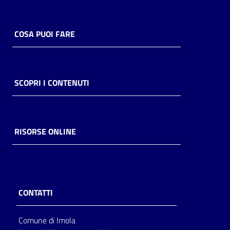
Catalogo
on line
COSA PUOI FARE
Eventi
Chiedi al
SCOPRI I CONTENUTI
bibliotecario
Avvisi
RISORSE ONLINE
Orari
CONTATTI
Comune di Imola