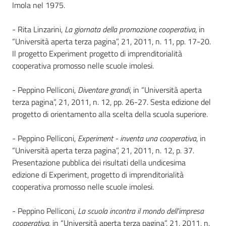
i
Imola nel 1975.
contenuti
- Rita Linzarini,
La giornata della promozione cooperativa
, in
“Università aperta terza pagina”, 21, 2011, n. 11, pp. 17-20.
Il progetto Experiment progetto di imprenditorialità
Risorse
cooperativa promosso nelle scuole imolesi.
online
- Peppino Pelliconi,
Diventare grandi
, in “Università aperta
terza pagina”, 21, 2011, n. 12, pp. 26-27. Sesta edizione del
progetto di orientamento alla scelta della scuola superiore.
- Peppino Pelliconi,
Experiment - inventa una cooperativa
, in
Casa
“Università aperta terza pagina”, 21, 2011, n. 12, p. 37.
Piani
Presentazione pubblica dei risultati della undicesima
edizione di Experiment, progetto di imprenditorialità
Archivio
cooperativa promosso nelle scuole imolesi.
storico
- Peppino Pelliconi,
La scuola incontra il mondo dell'impresa
cooperativa
, in “Università aperta terza pagina”, 21, 2011, n.
Decentrate