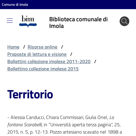
Comune di Imola
Vai al contenuto
Vai alla navigazione
Vai al footer
Biblioteca comunale di
Biblioteca
Imola
comunale
di Imola
Home
/
Risorse online
/
Proposte di lettura e visione
/
Bollettini collezione imolese 2011-2020
/
Entra
Bollettino collezione imolese 2015
Territorio
Cosa
puoi
fare
- Alessia Canducci, Chiara Commissari, Giulia Onel,
La
fontana Scarabelli
, in “Università aperta terza pagina”, 25,
Scopri
2015, n. 5, p. 12-13. Pozzo artesiano scavato nel 1898 a