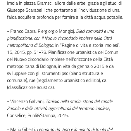
i
Imola in piazza Gramsci, allora delle erbe, grazie agli studi di
contenuti
Giuseppe Scarabelli che portarono all’individuazione di una
falda acquifera profonda per fornire alla città acqua potabile.
- Franco Capra, Piergiorgio Mongioj,
Dieci comunità e una
Risorse
pianificazione: con il Nuovo circondario imolese nella Città
online
metropolitana di Bologna
, in “Pagine di vita e storia imolesi”,
15, 2015, pp. 51-78. Pianificazione urbanistica dei Comuni
del Nuovo circondario imolese nell’orizzonte della Città
metropolitana di Bologna, in vita da gennaio 2015 e da
sviluppare con gli strumenti psc (piano strutturale
comunale), rue (regolamento urbanistico edilizio), ca
Casa
(classificazione acustica).
Piani
- Vincenzo Galvani,
Zaniolo nella storia: storia del canale
Archivio
Zaniolo e delle attività agrocolturali del territorio imolese
,
storico
Conselice, Publi&Stampa, 2015.
- Mario Giberti,
Leonardo da Vinci e la pianta di Imola del
Decentrate