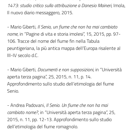
1473: studio critico sulla attribuzione a Danesio Maineri,
Imola,
Il nuovo diario messaggero, 2015.
Patto
per
- Mario Giberti,
Il Senio, un fiume che non ha mai cambiato
la
nome
, in “Pagine di vita e storia imolesi”, 15, 2015, pp. 97-
lettura
106. Tracce del nome del fiume fin nella Tabula
peuntigeriana, la più antica mappa dell’Europa risalente al
III-IV secolo d.C.
Seguici
- Mario Giberti,
Documenti e non supposizioni
, in “Università
su
aperta terza pagina”, 25, 2015, n. 11, p. 14.
Approfondimento sullo studio dell’etimologia del fiume
Senio.
- Andrea Padovani,
Il Senio. Un fiume che non ha mai
cambiato nome?
, in “Università aperta terza pagina”, 25,
2015, n. 11, pp. 12-13. Approfondimento sullo studio
dell’etimologia del fiume romagnolo.