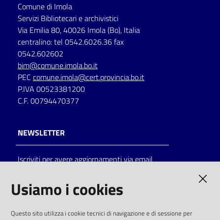
Comune di Imola
Servizi Bibliotecari e archivistici
Via Emilia 80, 40026 Imola (Bo), Italia
centralino: tel 0542.6026.36 fax
0542.602602
bim@comune.imola.bo.it
PEC
comune.imola@cert.provincia.bo.it
P.IVA 00523381200
C.F. 00794470377
NEWSLETTER
Iscriviti per avere aggiornamenti via email
AMMINISTRAZIONE TRASPARENTE
Usiamo i cookies
I dati personali pubblicati sono riutilizzabili
Questo sito utilizza i cookie tecnici di navigazione e di sessione per
solo alle condizioni previste dalla direttiva