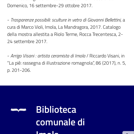
Domenico, 16 settembre-29 ottobre 2017.
Patto
-
Trasparenze possibili: sculture in vetro di Giovanni Bellettini,
a
per
cura di Marco Violi, Imola, La Mandragora, 2017. Catalogo
la
della mostra allestita a Riolo Terme, Rocca Trecentesca, 2-
lettura
24 settembre 2017.
-
Arrigo Visani : artista ceramista di Imola
/ Riccardo Visani, in
“La piê: rassegna di illustrazione romagnola”, 86 (2017), n. 5,
Seguici
p. 201-206.
su
Biblioteca
comunale di