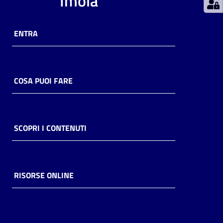
Imola
Catalogo
on line
ENTRA
Eventi
Chiedi al
COSA PUOI FARE
bibliotecario
Avvisi
SCOPRI I CONTENUTI
Orari
RISORSE ONLINE