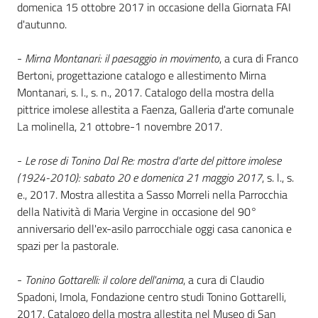
i
domenica 15 ottobre 2017 in occasione della Giornata FAI
contenuti
d'autunno.
-
Mirna Montanari: il paesaggio in movimento
, a cura di Franco
Bertoni, progettazione catalogo e allestimento Mirna
Risorse
Montanari, s. l., s. n., 2017. Catalogo della mostra della
online
pittrice imolese allestita a Faenza, Galleria d'arte comunale
La molinella, 21 ottobre-1 novembre 2017.
-
Le rose di Tonino Dal Re: mostra d'arte del pittore imolese
(1924-2010): sabato 20 e domenica 21 maggio 2017
, s. l., s.
e., 2017. Mostra allestita a Sasso Morreli nella Parrocchia
Casa
della Natività di Maria Vergine in occasione del 90°
Piani
anniversario dell'ex-asilo parrocchiale oggi casa canonica e
spazi per la pastorale.
Archivio
storico
-
Tonino Gottarelli: il colore dell'anima
, a cura di Claudio
Spadoni, Imola, Fondazione centro studi Tonino Gottarelli,
2017. Catalogo della mostra allestita nel Museo di San
Decentrate