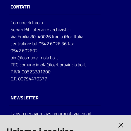
CONTATTI
Comune di Imola
Servizi Bibliotecari e archivistici
Via Emilia 80, 40026 Imola (Bo), Italia
centralino: tel 0542.6026.36 fax
0542.602602
bim@comune.imola.bo.it
PEC
comune.imola@cert.provincia.bo.it
P.IVA 00523381200
C.F. 00794470377
NEWSLETTER
Iscriviti per avere aggiornamenti via email
AMMINISTRAZIONE TRASPARENTE