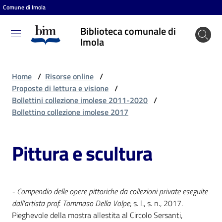
Comune di Imola
Vai al contenuto
Vai alla navigazione
Vai al footer
Biblioteca comunale di
Biblioteca
Imola
comunale
di Imola
Home
/
Risorse online
/
Proposte di lettura e visione
/
Bollettini collezione imolese 2011-2020
/
Entra
Bollettino collezione imolese 2017
Pittura e scultura
Cosa
puoi
fare
- Compendio delle opere pittoriche da collezioni private eseguite
dall'artista prof. Tommaso Della Volpe
, s. l., s. n., 2017.
Scopri
Pieghevole della mostra allestita al Circolo Sersanti,