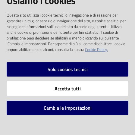
Usiamo i cookies
I dati personali pubblicati sono riutilizzabili
Questo sito utilizza i cookie tecnici di navigazione e di sessione per
solo alle condizioni previste dalla direttiva
garantire un miglior servizio di navigazione del sito, e cookie analitici per
comunitaria 2003/98/CE e dal d.lgs. 36/2006
raccogliere informazioni sull'uso del sito da parte degli utenti. Utilizza
anche cookie di profilazione dell'utente per fini statistici. I cookie di
SOCIAL
profilazione puoi decidere se abilitarli o meno cliccando sul pulsante
'Cambia le impostazioni'. Per saperne di più su come disabilitare i cookie
oppure abilitarne solo alcuni, consulta la nostra
Cookie Policy.
Facebook
Youtube
Instagram
Solo cookies tecnici
Vai alla pagina
Accetta tutti
Privacy
Note legali
Cambia le impostazioni
Mappa del sito
Impostazioni cookie