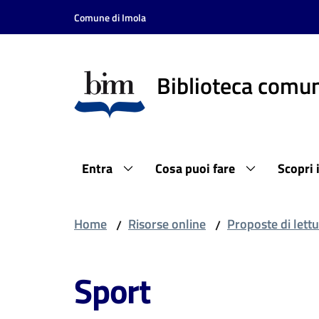
Vai al contenuto
Vai alla navigazione
Vai al footer
Comune di Imola
Biblioteca comun
Entra
Cosa puoi fare
Scopri 
Home
Risorse online
Proposte di lettu
/
/
Sport