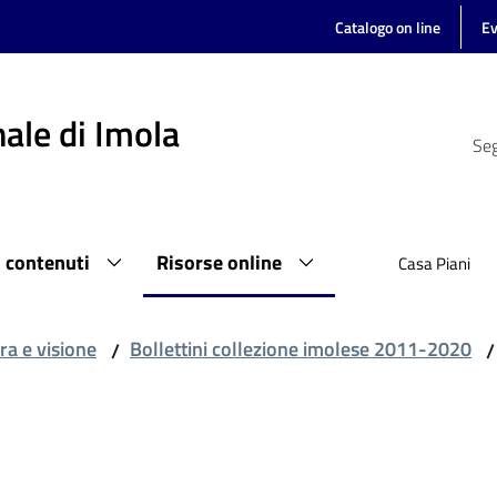
Catalogo on line
Ev
ale di Imola
Seg
i contenuti
Risorse online
Casa Piani
ra e visione
Bollettini collezione imolese 2011-2020
/
/