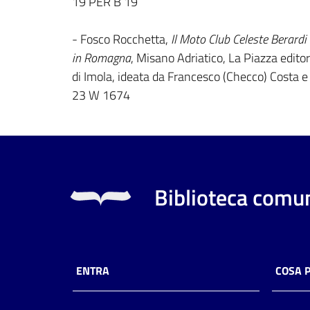
19 PER B 19
- Fosco Rocchetta,
Il Moto Club Celeste Berardi 
in Romagna
, Misano Adriatico, La Piazza edito
di Imola, ideata da Francesco (Checco) Costa e 
23 W 1674
Biblioteca comun
ENTRA
COSA 