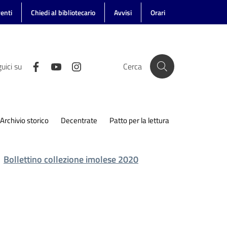
enti
Chiedi al bibliotecario
Avvisi
Orari
uici su
Cerca
Archivio storico
Decentrate
Patto per la lettura
Bollettino collezione imolese 2020