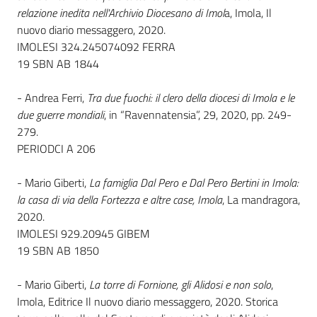
relazione inedita nell'Archivio Diocesano di Imol
a, Imola, Il
nuovo diario messaggero, 2020.
Patto
IMOLESI 324.245074092 FERRA
per
19 SBN AB 1844
la
lettura
- Andrea Ferri,
Tra due fuochi: il clero della diocesi di Imola e le
due guerre mondiali
, in “Ravennatensia”, 29, 2020, pp. 249-
279.
PERIODCI A 206
Seguici
su
- Mario Giberti,
La famiglia Dal Pero e Dal Pero Bertini in Imola:
la casa di via della Fortezza e altre case, Imola
, La mandragora,
2020.
IMOLESI 929.20945 GIBEM
19 SBN AB 1850
- Mario Giberti,
La torre di Fornione, gli Alidosi e non solo
,
Imola, Editrice Il nuovo diario messaggero, 2020. Storica