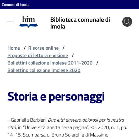
Comune di Imola
Vai al contenuto
Vai alla navigazione
Vai al footer
Biblioteca comunale di
Biblioteca
Imola
comunale
di Imola
Home
/
Risorse online
/
Proposte di lettura e visione
/
Bollettini collezione imolese 2011-2020
/
Entra
Bollettino collezione imolese 2020
Storia e personaggi
Cosa
puoi
fare
- Gabriella Barbieri,
Due lutti davvero dolorosi per la nostra
città
, in “Università aperta terza pagina”, 30, 2020, n. 1, pp.
Scopri
14-15. Scomparsa di Bruno Solaroli e di Massimo