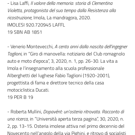
- Lisa Laffi,
Il valore della memoria: storia di Clementina
Violetta, protagonista del suo tempo dalla Resistenza alla
ricostruzione
, Imola, La mandragora, 2020.
IMOLESI 920.720945 LAFFL
19 SBN AB 1851
- Venerio Montevecchi,
A cento anni dalla nascita dell'ingegner
Taglioni
, in “Giro di manovella: notiziario del Club romagnolo
auto e moto d'epoca”, 3, 2020, n. 1, pp. 26-30. La vita a
Imola e l’insegnamento alla scuola professionale
Alberghetti del lughese Fabio Taglioni (1920-2001),
progettista di fama e direttore tecnico della casa
motociclistica Ducati.
19 PER B 19
- Roberta Mullini,
Dopavént: un'osteria ritrovata. Racconto di
una ricerca
, in “Università aperta terza pagina”, 30, 2020, n.
2, pp. 13-15. Osteria imolese attiva nel primo decennio del
Novecento nell’angolo della via Pighini, e ritrovo di socialisti