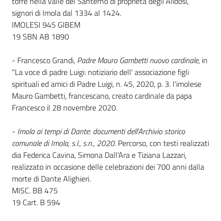
torre nella valle del Santerno di proprietà degli Alidosi,
signori di Imola dal 1334 al 1424.
Catalogo
IMOLESI 945 GIBEM
on line
19 SBN AB 1890
Eventi
- Francesco Grandi,
Padre Mauro Gambetti nuovo cardinale
, in
"La voce di padre Luigi: notiziario dell' associazione figli
Chiedi al
spirituali ed amici di Padre Luigi, n. 45, 2020, p. 3. l'imolese
bibliotecario
Mauro Gambetti, francescano, creato cardinale da papa
Francesco il 28 novembre 2020.
Avvisi
-
Imola ai tempi di Dante: documenti dell'Archivio storico
Orari
comunale di Imola, s.l., s.n., 2020.
Percorso, con testi realizzati
dia Federica Cavina, Simona Dall'Ara e Tiziana Lazzari,
realizzato in occasione delle celebrazioni dei 700 anni dalla
morte di Dante Alighieri.
MISC. BB 475
19 Cart. B 594