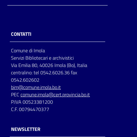
CONTATTI
Comune di Imola
Servizi Bibliotecari e archivistici
Via Emilia 80, 40026 Imola (Bo), Italia
centralino: tel 0542.6026.36 fax
0542.602602
bim@comune.imola.bo.it
PEC
comune.imola@cert.provincia.bo.it
P.IVA 00523381200
C.F. 00794470377
NEWSLETTER