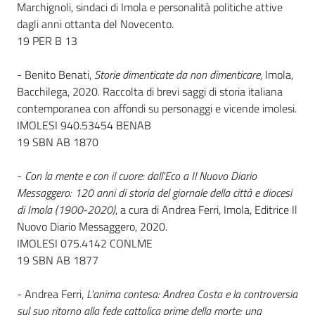
i
Marchignoli, sindaci di Imola e personalità politiche attive
contenuti
dagli anni ottanta del Novecento.
19 PER B 13
- Benito Benati,
Storie dimenticate da non dimenticare
, Imola,
Risorse
Bacchilega, 2020. Raccolta di brevi saggi di storia italiana
online
contemporanea con affondi su personaggi e vicende imolesi.
IMOLESI 940.53454 BENAB
19 SBN AB 1870
-
Con la mente e con il cuore: dall'Eco a Il Nuovo Diario
Messaggero: 120 anni di storia del giornale della città e diocesi
Casa
di Imola (1900-2020)
, a cura di Andrea Ferri, Imola, Editrice Il
Piani
Nuovo Diario Messaggero, 2020.
IMOLESI 075.4142 CONLME
Archivio
19 SBN AB 1877
storico
- Andrea Ferri,
L'anima contesa: Andrea Costa e la controversia
sul suo ritorno alla fede cattolica prime della morte: una
Decentrate