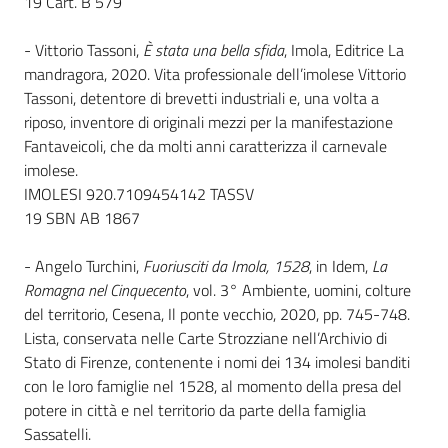
19 Cart. B 579
- Vittorio Tassoni,
È stata una bella sfida
, Imola, Editrice La
mandragora, 2020. Vita professionale dell’imolese Vittorio
Tassoni, detentore di brevetti industriali e, una volta a
riposo, inventore di originali mezzi per la manifestazione
Fantaveicoli, che da molti anni caratterizza il carnevale
imolese.
IMOLESI 920.7109454142 TASSV
19 SBN AB 1867
- Angelo Turchini,
Fuoriusciti da Imola, 1528
, in Idem,
La
Romagna nel Cinquecento
, vol. 3° Ambiente, uomini, colture
del territorio, Cesena, Il ponte vecchio, 2020, pp. 745-748.
Lista, conservata nelle Carte Strozziane nell’Archivio di
Stato di Firenze, contenente i nomi dei 134 imolesi banditi
con le loro famiglie nel 1528, al momento della presa del
potere in città e nel territorio da parte della famiglia
Sassatelli.