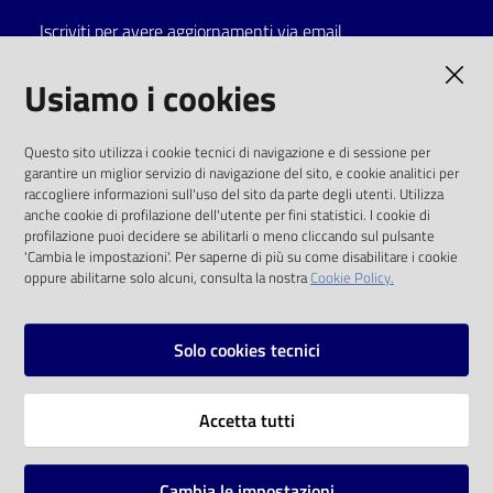
Iscriviti per avere aggiornamenti via email
AMMINISTRAZIONE TRASPARENTE
Usiamo i cookies
I dati personali pubblicati sono riutilizzabili
Questo sito utilizza i cookie tecnici di navigazione e di sessione per
solo alle condizioni previste dalla direttiva
garantire un miglior servizio di navigazione del sito, e cookie analitici per
comunitaria 2003/98/CE e dal d.lgs. 36/2006
raccogliere informazioni sull'uso del sito da parte degli utenti. Utilizza
anche cookie di profilazione dell'utente per fini statistici. I cookie di
SOCIAL
profilazione puoi decidere se abilitarli o meno cliccando sul pulsante
'Cambia le impostazioni'. Per saperne di più su come disabilitare i cookie
oppure abilitarne solo alcuni, consulta la nostra
Cookie Policy.
Facebook
Youtube
Instagram
Solo cookies tecnici
Vai alla pagina
Accetta tutti
Privacy
Note legali
Cambia le impostazioni