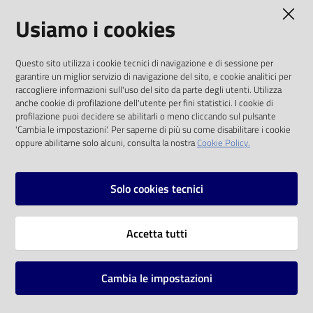
AMMINISTRAZIONE TRASPARENTE
Usiamo i cookies
I dati personali pubblicati sono riutilizzabili
Questo sito utilizza i cookie tecnici di navigazione e di sessione per
solo alle condizioni previste dalla direttiva
garantire un miglior servizio di navigazione del sito, e cookie analitici per
comunitaria 2003/98/CE e dal d.lgs. 36/2006
raccogliere informazioni sull'uso del sito da parte degli utenti. Utilizza
anche cookie di profilazione dell'utente per fini statistici. I cookie di
SOCIAL
profilazione puoi decidere se abilitarli o meno cliccando sul pulsante
'Cambia le impostazioni'. Per saperne di più su come disabilitare i cookie
oppure abilitarne solo alcuni, consulta la nostra
Cookie Policy.
Facebook
Youtube
Instagram
Solo cookies tecnici
Vai alla pagina
Accetta tutti
Privacy
Note legali
Cambia le impostazioni
Mappa del sito