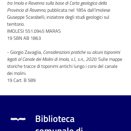
i
tra Imola e Ravenna sulla base di Carta geologica della
contenuti
Provincia di Ravenna,
pubblicata nel 1854 dall’imolese
Giuseppe Scarabelli, iniziatore degli studi geologici sul
territorio.
IMOLESI 551.0945 MARAS
Risorse
19 SBN AB 1863
online
- Giorgio Zavaglia,
Considerazioni pratiche su alcuni toponimi
legati al Canale dei Molini di Imola, s.l., s.n., 2020
. Sulle mappe
storiche tracce di toponimi antichi lungo i corsi del canale
dei molini.
19 Cart. B 589
Casa
Piani
Archivio
storico
Biblioteca
comunale di
Decentrate