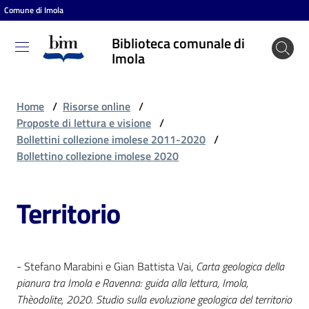
Comune di Imola
Vai al contenuto
Vai alla navigazione
Vai al footer
Biblioteca comunale di
Biblioteca
Imola
comunale
di Imola
Home
/
Risorse online
/
Proposte di lettura e visione
/
Bollettini collezione imolese 2011-2020
/
Entra
Bollettino collezione imolese 2020
Territorio
Cosa
puoi
fare
- Stefano Marabini e Gian Battista Vai,
Carta geologica della
pianura tra Imola e Ravenna: guida alla lettura, Imola,
Scopri
Thèodolite, 2020. Studio sulla evoluzione geologica del territorio