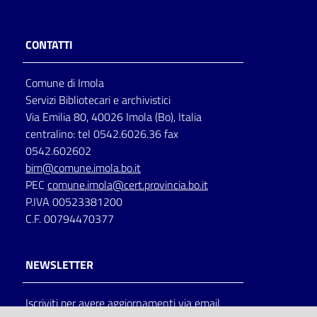
Catalogo
on line
CONTATTI
Eventi
Comune di Imola
Servizi Bibliotecari e archivistici
Chiedi al
Via Emilia 80, 40026 Imola (Bo), Italia
bibliotecario
centralino: tel 0542.6026.36 fax
0542.602602
Avvisi
bim@comune.imola.bo.it
PEC
comune.imola@cert.provincia.bo.it
Orari
P.IVA 00523381200
C.F. 00794470377
NEWSLETTER
Iscriviti per avere aggiornamenti via email