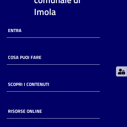
Imola
Patto
per
la
ENTRA
lettura
COSA PUOI FARE
Seguici
su
SCOPRI I CONTENUTI
RISORSE ONLINE