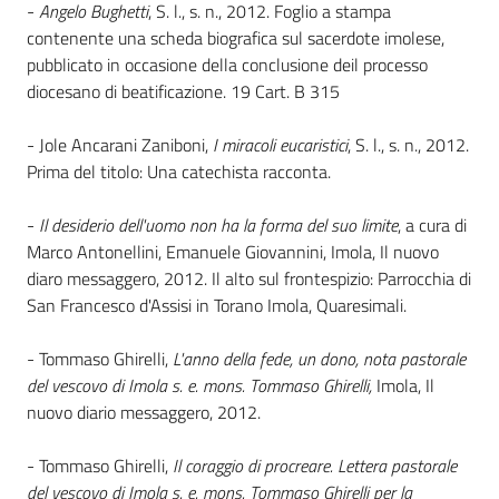
i
-
Angelo Bughetti
, S. l., s. n., 2012. Foglio a stampa
contenuti
contenente una scheda biografica sul sacerdote imolese,
pubblicato in occasione della conclusione deil processo
diocesano di beatificazione. 19 Cart. B 315
Risorse
- Jole Ancarani Zaniboni,
I miracoli eucaristici
, S. l., s. n., 2012.
online
Prima del titolo: Una catechista racconta.
-
Il desiderio dell'uomo non ha la forma del suo limite
, a cura di
Marco Antonellini, Emanuele Giovannini, Imola, Il nuovo
diaro messaggero, 2012. Il alto sul frontespizio: Parrocchia di
San Francesco d'Assisi in Torano Imola, Quaresimali.
Casa
Piani
- Tommaso Ghirelli,
L'anno della fede, un dono, nota pastorale
del vescovo di Imola s. e. mons. Tommaso Ghirelli,
Imola, Il
Archivio
nuovo diario messaggero, 2012.
storico
- Tommaso Ghirelli,
Il coraggio di procreare. Lettera pastorale
del vescovo di Imola s. e. mons. Tommaso Ghirelli per la
Decentrate