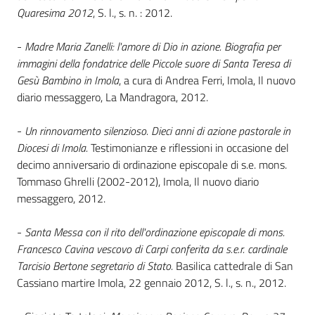
Quaresima 2012
, S. l., s. n. : 2012.
Patto
-
Madre Maria Zanelli: l'amore di Dio in azione. Biografia per
per
immagini della fondatrice delle Piccole suore di Santa Teresa di
la
Gesù Bambino in Imola
, a cura di Andrea Ferri, Imola, Il nuovo
lettura
diario messaggero, La Mandragora, 2012.
-
Un rinnovamento silenzioso. Dieci anni di azione pastorale in
Diocesi di Imola.
Testimonianze e riflessioni in occasione del
Seguici
decimo anniversario di ordinazione episcopale di s.e. mons.
su
Tommaso Ghrelli (2002-2012), Imola, Il nuovo diario
messaggero, 2012.
-
Santa Messa con il rito dell'ordinazione episcopale di mons.
Francesco Cavina vescovo di Carpi conferita da s.e.r. cardinale
Tarcisio Bertone segretario di Stato.
Basilica cattedrale di San
Cassiano martire Imola, 22 gennaio 2012, S. l., s. n., 2012.