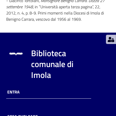
- Giacinto Tortolani,
Monsignore Benigno Carrara. Dozza 27
settembre 1948
, in “Università aperta terza pagina”, 22,
Catalogo
2012, n. 4, p. 8-9. Primi momenti nella Diocesi di Imola di
on line
Benigno Carrara, vescovo dal 1956 al 1969.
Eventi
Chiedi al
bibliotecario
Biblioteca
Avvisi
comunale di
Imola
Orari
ENTRA