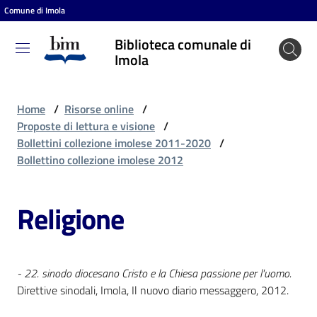
Comune di Imola
Vai al contenuto
Vai alla navigazione
Vai al footer
Biblioteca comunale di
Biblioteca
Imola
comunale
di Imola
Home
/
Risorse online
/
Proposte di lettura e visione
/
Bollettini collezione imolese 2011-2020
/
Entra
Bollettino collezione imolese 2012
Religione
Cosa
puoi
fare
- 22. sinodo diocesano Cristo e la Chiesa passione per l'uomo.
Direttive sinodali, Imola, Il nuovo diario messaggero, 2012.
Scopri