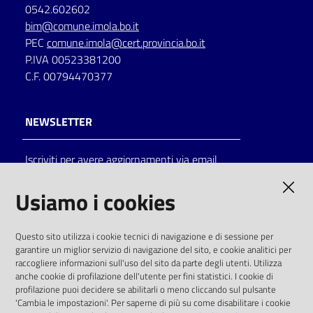
0542.602602
bim@comune.imola.bo.it
PEC
comune.imola@cert.provincia.bo.it
P.IVA 00523381200
C.F. 00794470377
NEWSLETTER
Iscriviti per avere aggiornamenti via email
AMMINISTRAZIONE TRASPARENTE
Usiamo i cookies
I dati personali pubblicati sono riutilizzabili
Questo sito utilizza i cookie tecnici di navigazione e di sessione per
solo alle condizioni previste dalla direttiva
garantire un miglior servizio di navigazione del sito, e cookie analitici per
comunitaria 2003/98/CE e dal d.lgs. 36/2006
raccogliere informazioni sull'uso del sito da parte degli utenti. Utilizza
anche cookie di profilazione dell'utente per fini statistici. I cookie di
SOCIAL
profilazione puoi decidere se abilitarli o meno cliccando sul pulsante
'Cambia le impostazioni'. Per saperne di più su come disabilitare i cookie