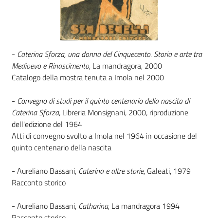
Catalogo
on line
Eventi
-
Caterina Sforza, una donna del Cinquecento. Storia e arte tra
Medioevo e Rinascimento,
La mandragora, 2000
Catalogo della mostra tenuta a Imola nel 2000
Chiedi al
bibliotecario
-
Convegno di studi per il quinto centenario della nascita di
Caterina Sforza
, Libreria Monsignani, 2000, riproduzione
Avvisi
dell'edizione del 1964
Atti di convegno svolto a Imola nel 1964 in occasione del
Orari
quinto centenario della nascita
- Aureliano Bassani,
Caterina e altre storie
, Galeati, 1979
Racconto storico
- Aureliano Bassani,
Catharina
, La mandragora 1994
Racconto storico