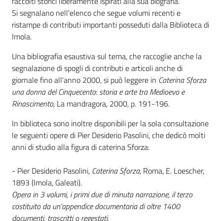
raccolti storici liberamente ispirati alla sua biografia.
i
Si segnalano nell'elenco che segue volumi recenti e
contenuti
ristampe di contributi importanti posseduti dalla Biblioteca di
Imola.
Risorse
Una bibliografia esaustiva sul tema, che raccoglie anche la
online
segnalazione di spogli di contributi e articoli anche di
giornale fino all'anno 2000, si può leggere in
Caterina Sforza
una donna del Cinquecento
:
storia e arte tra Medioevo e
Rinascimento
, La mandragora, 2000, p. 191-196.
In biblioteca sono inoltre disponibili per la sola consultazione
le seguenti opere di Pier Desiderio Pasolini, che dedicò molti
Casa
anni di studio alla figura di caterina Sforza:
Piani
- Pier Desiderio Pasolini,
Caterina Sforza
, Roma, E. Loescher,
Archivio
1893 (Imola, Galeati).
storico
Opera in 3 volumi, i primi due di minuta narrazione, il terzo
costituito da un'appendice documentaria di oltre 1400
documenti, trascritti o regestati.
Decentrate