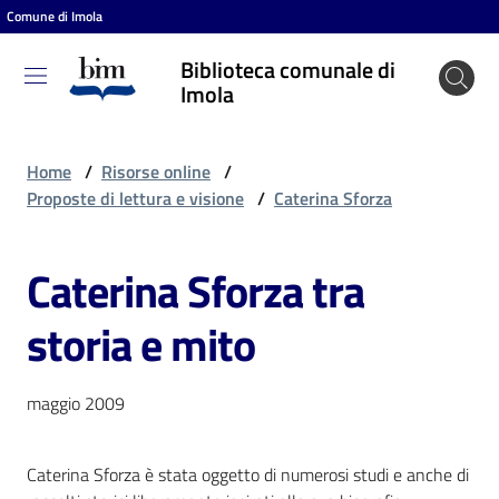
Comune di Imola
Vai al contenuto
Vai alla navigazione
Vai al footer
Biblioteca comunale di
Biblioteca
Imola
comunale
di Imola
Home
/
Risorse online
/
Proposte di lettura e visione
/
Caterina Sforza
Entra
Caterina Sforza tra
storia e mito
Cosa
puoi
fare
maggio 2009
Caterina Sforza è stata oggetto di numerosi studi e anche di
Scopri