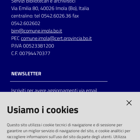
Servizi Bibliotecari e archivistici
Via Emilia 80, 40026 Imola (Bo), Italia
centralino: tel 0542.6026.36 fax
0542.602602
bim@comune.imola.bo.it
PEC
comune.imola@cert.provincia.bo.it
P.IVA 00523381200
C.F. 00794470377
NEWSLETTER
Iscriviti per avere aggiornamenti via email
AMMINISTRAZIONE TRASPARENTE
Usiamo i cookies
I dati personali pubblicati sono riutilizzabili
Questo sito utilizza i cookie tecnici di navigazione e di sessione per
solo alle condizioni previste dalla direttiva
garantire un miglior servizio di navigazione del sito, e cookie analitici per
comunitaria 2003/98/CE e dal d.lgs. 36/2006
raccogliere informazioni sull'uso del sito da parte degli utenti. Utilizza