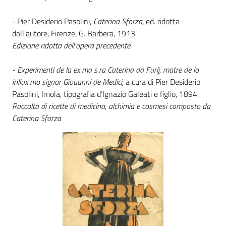
-
Pier Desiderio Pasolini,
Caterina Sforza,
ed. ridotta
Patto
dall'autore, Firenze, G. Barbera, 1913.
per
Edizione ridotta dell'opera precedente.
la
lettura
- Experimenti de la ex.ma s.ra Caterina da Furlj, matre de lo
inllux.mo signor Giouanni de Medici,
a cura di Pier Desiderio
Pasolini, Imola, tipografia d’Ignazio Galeati e figlio, 1894.
Raccolta di ricette di medicina, alchimia e cosmesi composto da
Seguici
Caterina Sforza
su