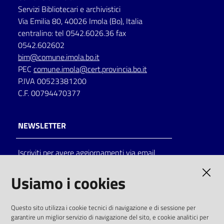
Servizi Bibliotecari e archivistici
Via Emilia 80, 40026 Imola (Bo), Italia
centralino: tel 0542.6026.36 fax
0542.602602
bim@comune.imola.bo.it
PEC
comune.imola@cert.provincia.bo.it
P.IVA 00523381200
C.F. 00794470377
NEWSLETTER
Iscriviti per avere aggiornamenti via email
AMMINISTRAZIONE TRASPARENTE
Usiamo i cookies
I dati personali pubblicati sono riutilizzabili
Questo sito utilizza i cookie tecnici di navigazione e di sessione per
solo alle condizioni previste dalla direttiva
garantire un miglior servizio di navigazione del sito, e cookie analitici per