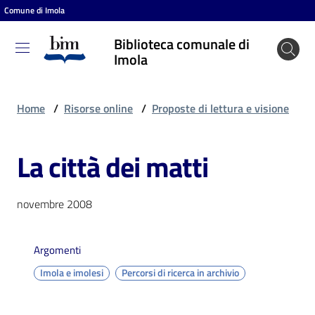
Comune di Imola
Vai al contenuto
Vai alla navigazione
Vai al footer
Biblioteca comunale di
Biblioteca
Imola
comunale
di Imola
Home
/
Risorse online
/
Proposte di lettura e visione
La città dei matti
Entra
novembre 2008
Cosa
puoi
fare
Argomenti
Imola e imolesi
Percorsi di ricerca in archivio
Scopri