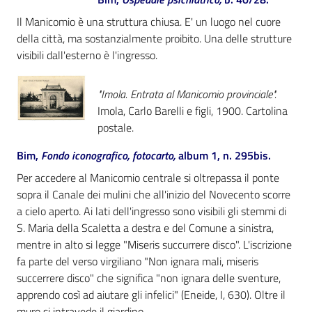
Il Manicomio è una struttura chiusa. E' un luogo nel cuore
della città, ma sostanzialmente proibito. Una delle strutture
visibili dall'esterno è l'ingresso.
"Imola. Entrata al Manicomio provinciale".
Imola, Carlo Barelli e figli, 1900. Cartolina
postale.
Bim,
Fondo iconografico, fotocarto,
album 1, n. 295bis.
Per accedere al Manicomio centrale si oltrepassa il ponte
sopra il Canale dei mulini che all'inizio del Novecento scorre
a cielo aperto. Ai lati dell'ingresso sono visibili gli stemmi di
S. Maria della Scaletta a destra e del Comune a sinistra,
mentre in alto si legge "Miseris succurrere disco". L'iscrizione
fa parte del verso virgiliano "Non ignara mali, miseris
succerrere disco" che significa "non ignara delle sventure,
apprendo così ad aiutare gli infelici" (Eneide, I, 630). Oltre il
muro si intravede il giardino.