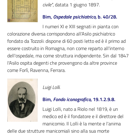
civile"
, datata 1 giugno 1897.
Catalogo
Bim,
Ospedale psichiatrico,
b. 40/28.
on line
I numeri XI e XIII segnati in pianta con
Eventi
colorazione diversa corrispondono all'Asilo psichiatrico
fondato da Tozzoli: dispone di 60 posti letto ed è il primo ad
essere costruito in Romagna, non come reparto all'interno
Chiedi al
dell'ospedale, ma come struttura indipendente. Sin dal 1847
bibliotecario
l'Asilo ospita degenti che provengono da altre province
come Forlì, Ravenna, Ferrara.
Avvisi
Orari
Luigi Lolli.
Bim,
Fondo iconografico,
19.1.2.9.8.
Luigi Lolli, nato a Riolo nel 1819, è un
medico ed è il fondatore e il direttore del
manicomio. Il Lolli è la mente e l'anima
delle due strutture manicomiali sino alla sua morte