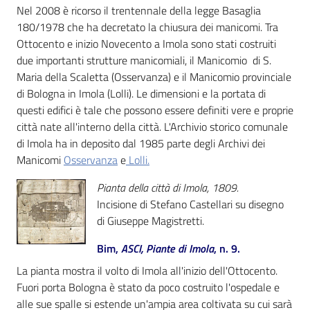
i
Nel 2008 è ricorso il trentennale della legge Basaglia
contenuti
180/1978 che ha decretato la chiusura dei manicomi. Tra
Ottocento e inizio Novecento a Imola sono stati costruiti
due importanti strutture manicomiali, il Manicomio di S.
Maria della Scaletta (Osservanza) e il Manicomio provinciale
Risorse
di Bologna in Imola (Lolli). Le dimensioni e la portata di
online
questi edifici è tale che possono essere definiti vere e proprie
città nate all'interno della città. L'Archivio storico comunale
di Imola ha in deposito dal 1985 parte degli Archivi dei
Manicomi
Osservanza
e
Lolli.
Pianta della città di Imola, 1809.
Casa
Incisione di Stefano Castellari su disegno
Piani
di Giuseppe Magistretti.
Bim,
ASCI, Piante di Imola
, n. 9.
Archivio
storico
La pianta mostra il volto di Imola all'inizio dell'Ottocento.
Fuori porta Bologna è stato da poco costruito l'ospedale e
alle sue spalle si estende un'ampia area coltivata su cui sarà
Decentrate