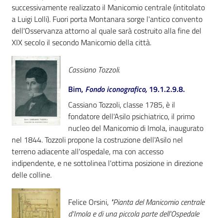
successivamente realizzato il Manicomio centrale (intitolato
a Luigi Lolli). Fuori porta Montanara sorge l'antico convento
Patto
dell'Osservanza attorno al quale sarà costruito alla fine del
per
XIX secolo il secondo Manicomio della città.
la
lettura
Cassiano Tozzoli.
Bim,
Fondo iconografico,
19.1.2.9.8.
Seguici
Cassiano Tozzoli, classe 1785, è il
su
fondatore dell'Asilo psichiatrico, il primo
nucleo del Manicomio di Imola, inaugurato
nel 1844. Tozzoli propone la costruzione dell'Asilo nel
terreno adiacente all'ospedale, ma con accesso
indipendente, e ne sottolinea l'ottima posizione in direzione
delle colline.
Felice Orsini,
"Pianta del Manicomio centrale
d'Imola e di una piccola parte dell'Ospedale