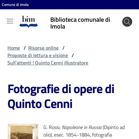
Comune di Imola
Vai al contenuto
Vai alla navigazione
Vai al footer
Biblioteca comunale di
Biblioteca
Imola
comunale
di Imola
Home
/
Risorse online
/
Proposte di lettura e visione
/
Sull'attenti ! Quinto Cenni illustratore
Entra
Fotografie di opere di
Cosa
Quinto Cenni
puoi
fare
G. Rossi,
Napoleone in Russia
(Dipinto ad
Scopri
olio), esec. 1854-1884, fotografia