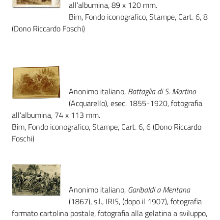
i
all’albumina, 89 x 120 mm.
contenuti
Bim, Fondo iconografico, Stampe, Cart. 6, 8
(Dono Riccardo Foschi)
Risorse
online
Anonimo italiano,
Battaglia di S. Martino
(Acquarello), esec. 1855-1920, fotografia
all’albumina, 74 x 113 mm.
Bim, Fondo iconografico, Stampe, Cart. 6, 6 (Dono Riccardo
Foschi)
Casa
Piani
Archivio
Anonimo italiano,
Garibaldi a Mentana
storico
(1867), s.l., IRIS, (dopo il 1907), fotografia
formato cartolina postale, fotografia alla gelatina a sviluppo,
Decentrate