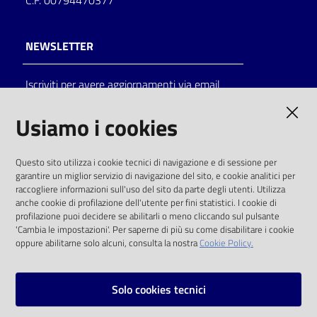
C.F. 00794470377
NEWSLETTER
Iscriviti per avere aggiornamenti via email
AMMINISTRAZIONE TRASPARENTE
Usiamo i cookies
I dati personali pubblicati sono riutilizzabili
Questo sito utilizza i cookie tecnici di navigazione e di sessione per
solo alle condizioni previste dalla direttiva
garantire un miglior servizio di navigazione del sito, e cookie analitici per
comunitaria 2003/98/CE e dal d.lgs. 36/2006
raccogliere informazioni sull'uso del sito da parte degli utenti. Utilizza
anche cookie di profilazione dell'utente per fini statistici. I cookie di
SOCIAL
profilazione puoi decidere se abilitarli o meno cliccando sul pulsante
'Cambia le impostazioni'. Per saperne di più su come disabilitare i cookie
oppure abilitarne solo alcuni, consulta la nostra
Cookie Policy.
Facebook
Youtube
Instagram
Solo cookies tecnici