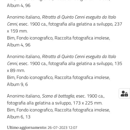
Album 4, 96
Catalogo
Anonimo italiano,
Ritratto di Quinto Cenni eseguito da Italo
on line
Cenni
, esec. 1900 ca., fotografia alla gelatina a sviluppo, 237
x 159 mm.
Eventi
Bim, Fondo iconografico, Raccolta fotografica imolese,
Album 4, 96
Chiedi al
bibliotecario
Anonimo italiano,
Ritratto di Quinto Cenni eseguito da Italo
Cenni
, esec. 1900 ca., fotografia alla gelatina a sviluppo, 135
Avvisi
x 89 mm.
Bim, Fondo iconografico, Raccolta fotografica imolese,
Orari
Album 9, 6
Anonimo italiano,
Scena di battaglia
, esec. 1900 ca.,
fotografia alla gelatina a sviluppo, 173 x 225 mm.
Bim, Fondo iconografico, Raccolta fotografica imolese,
Album 6, 13
26-07-2023 12:07
Ultimo aggiornamento
: