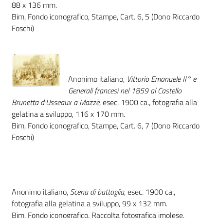
88 x 136 mm.
Bim, Fondo iconografico, Stampe, Cart. 6, 5 (Dono Riccardo
Patto
Foschi)
per
la
lettura
Anonimo italiano,
Vittorio Emanuele II° e
Generali francesi nel 1859 al Castello
Brunetta d'Usseaux a Mazzè
, esec. 1900 ca., fotografia alla
Seguici
gelatina a sviluppo, 116 x 170 mm.
su
Bim, Fondo iconografico, Stampe, Cart. 6, 7 (Dono Riccardo
Foschi)
Anonimo italiano,
Scena di battaglia
, esec. 1900 ca.,
fotografia alla gelatina a sviluppo, 99 x 132 mm.
Bim, Fondo iconografico, Raccolta fotografica imolese,