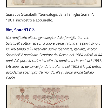
Catalogo
Giuseppe Scarabelli, "Genealogia della famiglia Gommi",
on line
1901, inchiostro e acquarello.
Eventi
Bim, Scara/Fi C 2.
Nel ramificato albero genealogico della famiglia Gommi,
Chiedi al
Scarabelli sottolinea con il colore verde il ramo che porta sino a
bibliotecario
lui. Nel tondo a lui riservato scrive "Senatore, geologo, linceo".
Scarabelli è nominato Senatore del Regno nel 1864 all'età di 44
Avvisi
anni. All'epoca la carica è a vita. La nomina a Linceo è del 1887.
L'Accademia dei Lincei fondata a Roma nel 1603 è la più antica
Orari
accademia scientifica del mondo. Ne fu socio anche Galileo
Galilei.