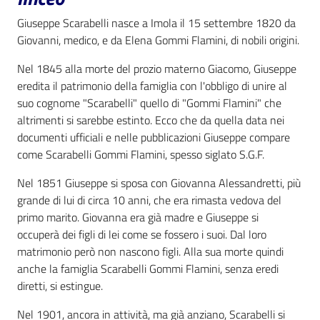
i
contenuti
Giuseppe Scarabelli nasce a Imola il 15 settembre 1820 da
Giovanni, medico, e da Elena Gommi Flamini, di nobili origini.
Nel 1845 alla morte del prozio materno Giacomo, Giuseppe
Risorse
eredita il patrimonio della famiglia con l'obbligo di unire al
online
suo cognome "Scarabelli" quello di "Gommi Flamini" che
altrimenti si sarebbe estinto. Ecco che da quella data nei
documenti ufficiali e nelle pubblicazioni Giuseppe compare
come Scarabelli Gommi Flamini, spesso siglato S.G.F.
Nel 1851 Giuseppe si sposa con Giovanna Alessandretti, più
grande di lui di circa 10 anni, che era rimasta vedova del
Casa
primo marito. Giovanna era già madre e Giuseppe si
Piani
occuperà dei figli di lei come se fossero i suoi. Dal loro
matrimonio però non nascono figli. Alla sua morte quindi
Archivio
anche la famiglia Scarabelli Gommi Flamini, senza eredi
storico
diretti, si estingue.
Nel 1901, ancora in attività, ma già anziano, Scarabelli si
Decentrate