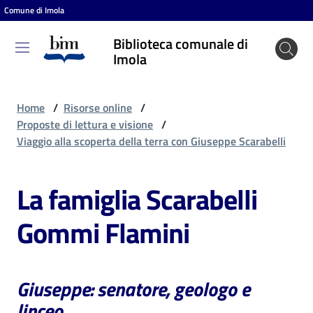
Comune di Imola
Vai al contenuto
Vai alla navigazione
Vai al footer
Biblioteca comunale di
Biblioteca
Imola
comunale
di Imola
Home
/
Risorse online
/
Proposte di lettura e visione
/
Viaggio alla scoperta della terra con Giuseppe Scarabelli
Entra
La famiglia Scarabelli
Cosa
Gommi Flamini
puoi
fare
Giuseppe: senatore, geologo e
Scopri
linceo