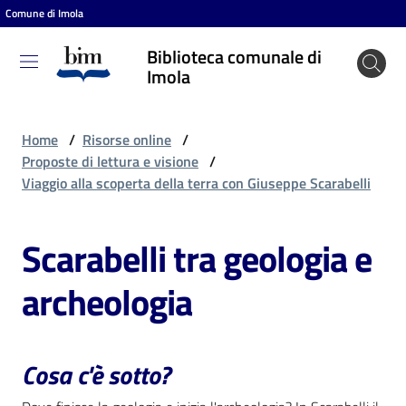
Comune di Imola
Vai al contenuto
Vai alla navigazione
Vai al footer
Biblioteca comunale di
Biblioteca
Imola
comunale
di Imola
Home
/
Risorse online
/
Proposte di lettura e visione
/
Viaggio alla scoperta della terra con Giuseppe Scarabelli
Entra
Scarabelli tra geologia e
Cosa
archeologia
puoi
fare
Cosa c'è sotto?
Scopri