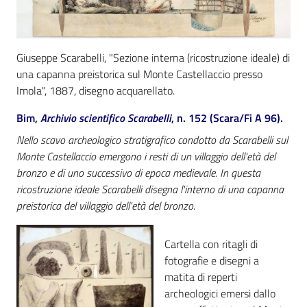
Catalogo
on line
Giuseppe Scarabelli, "Sezione interna (ricostruzione ideale) di
una capanna preistorica sul Monte Castellaccio presso
Eventi
Imola", 1887, disegno acquarellato.
Chiedi al
Bim,
Archivio scientifico Scarabelli
, n. 152 (Scara/Fi A 96).
bibliotecario
Nello scavo archeologico stratigrafico condotto da Scarabelli sul
Monte Castellaccio emergono i resti di un villaggio dell'età del
Avvisi
bronzo e di uno successivo di epoca medievale. In questa
ricostruzione ideale Scarabelli disegna l'interno di una capanna
Orari
preistorica del villaggio dell'età del bronzo.
Cartella con ritagli di
fotografie e disegni a
matita di reperti
archeologici emersi dallo