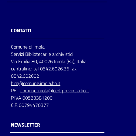
CONTATTI
Comune di Imola
Servizi Bibliotecari e archivistici
Via Emilia 80, 40026 Imola (Bo), Italia
centralino: tel 0542.6026.36 fax
0542.602602
bim@comune.imola.bo.it
PEC
comune.imola@cert.provincia.bo.it
P.IVA 00523381200
C.F. 00794470377
NEWSLETTER