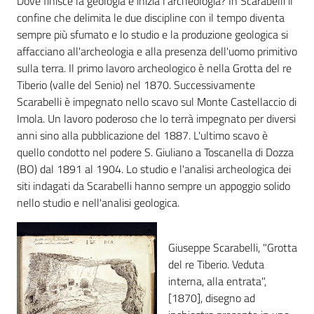
Dove finisce la geologia e inizia l'archeologia? In Scarabelli il
i
confine che delimita le due discipline con il tempo diventa
contenuti
sempre più sfumato e lo studio e la produzione geologica si
affacciano all'archeologia e alla presenza dell'uomo primitivo
sulla terra. Il primo lavoro archeologico è nella Grotta del re
Risorse
Tiberio (valle del Senio) nel 1870. Successivamente
online
Scarabelli è impegnato nello scavo sul Monte Castellaccio di
Imola. Un lavoro poderoso che lo terrà impegnato per diversi
anni sino alla pubblicazione del 1887. L'ultimo scavo è
quello condotto nel podere S. Giuliano a Toscanella di Dozza
(BO) dal 1891 al 1904. Lo studio e l'analisi archeologica dei
siti indagati da Scarabelli hanno sempre un appoggio solido
Casa
nello studio e nell'analisi geologica.
Piani
Giuseppe Scarabelli, "Grotta
Archivio
del re Tiberio. Veduta
storico
interna, alla entrata",
[1870], disegno ad
Decentrate