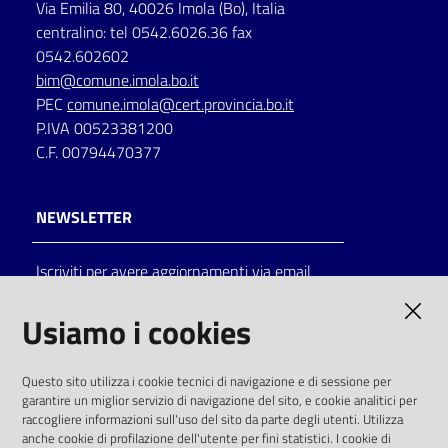
Via Emilia 80, 40026 Imola (Bo), Italia
centralino: tel 0542.6026.36 fax
0542.602602
bim@comune.imola.bo.it
PEC
comune.imola@cert.provincia.bo.it
P.IVA 00523381200
C.F. 00794470377
NEWSLETTER
Iscriviti per avere aggiornamenti via email
AMMINISTRAZIONE TRASPARENTE
Usiamo i cookies
I dati personali pubblicati sono riutilizzabili
Questo sito utilizza i cookie tecnici di navigazione e di sessione per
solo alle condizioni previste dalla direttiva
garantire un miglior servizio di navigazione del sito, e cookie analitici per
comunitaria 2003/98/CE e dal d.lgs. 36/2006
raccogliere informazioni sull'uso del sito da parte degli utenti. Utilizza
anche cookie di profilazione dell'utente per fini statistici. I cookie di