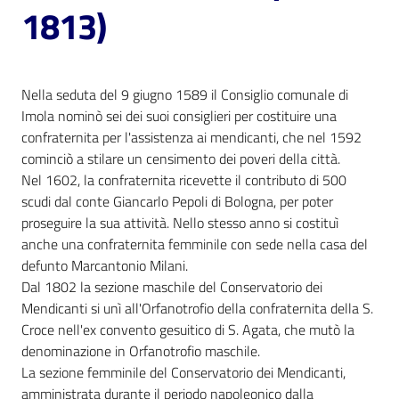
i
1813)
contenuti
Nella seduta del 9 giugno 1589 il Consiglio comunale di
Risorse
Imola nominò sei dei suoi consiglieri per costituire una
online
confraternita per l'assistenza ai mendicanti, che nel 1592
cominciò a stilare un censimento dei poveri della città.
Nel 1602, la confraternita ricevette il contributo di 500
scudi dal conte Giancarlo Pepoli di Bologna, per poter
proseguire la sua attività. Nello stesso anno si costituì
anche una confraternita femminile con sede nella casa del
Casa
defunto Marcantonio Milani.
Piani
Dal 1802 la sezione maschile del Conservatorio dei
Mendicanti si unì all'Orfanotrofio della confraternita della S.
Archivio
Croce nell'ex convento gesuitico di S. Agata, che mutò la
storico
denominazione in Orfanotrofio maschile.
La sezione femminile del Conservatorio dei Mendicanti,
amministrata durante il periodo napoleonico dalla
Decentrate