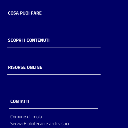
Catalogo
COSA PUOI FARE
on line
Eventi
SCOPRI I CONTENUTI
Chiedi al
bibliotecario
Avvisi
RISORSE ONLINE
Orari
CONTATTI
Comune di Imola
Servizi Bibliotecari e archivistici