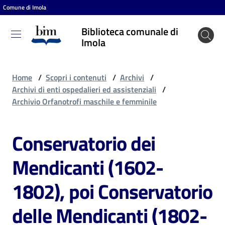
Comune di Imola
Vai al contenuto
Vai alla navigazione
Vai al footer
Biblioteca comunale di
Biblioteca
Imola
comunale
di Imola
Home
/
Scopri i contenuti
/
Archivi
/
Archivi di enti ospedalieri ed assistenziali
/
Archivio Orfanotrofi maschile e femminile
Entra
Conservatorio dei
Cosa
Mendicanti (1602-
puoi
fare
1802), poi Conservatorio
delle Mendicanti (1802-
Scopri