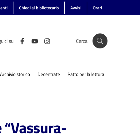
enti
Chiedi al bibliotecario
Avvisi
Orari
uici su
Cerca
Archivio storico
Decentrate
Patto per la lettura
e “Vassura-