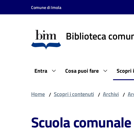
Vai al contenuto
Vai alla navigazione
Vai al footer
Comune di Imola
Biblioteca comun
Entra
Cosa puoi fare
Scopri 
Home
Scopri i contenuti
Archivi
Ar
/
/
/
Scuola comunale 