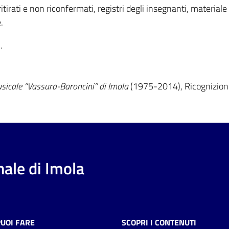
 ritirati e non riconfermati, registri degli insegnanti, materiale 
.
.
sicale “Vassura-Baroncini” di Imola
(1975-2014), Ricognizion
ale di Imola
PUOI FARE
SCOPRI I CONTENUTI