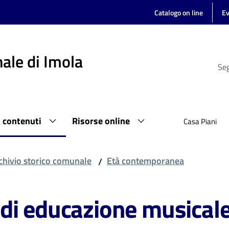
Catalogo on line
Ev
ale di Imola
Seg
i contenuti
Risorse online
Casa Piani
chivio storico comunale
Età contemporanea
/
di educazione musical