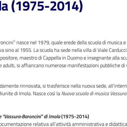
ola (1975-2014)
ncini” nasce nel 1979, quale erede della scuola di musica e c
va sino al 1955. La scuola ha sede nella villa di Viale Cardu
ositore, maestro di Cappella in Duomo e insegnante alla scuo
i e adulti, si affiancano numerose manifestazioni pubbliche di v
ndamente rinnovata, si trasferisce nella nuova sede, all’inter
 Riunite di Imola. Nasce così la
Nuova scuola di musica Vassura
e “Vassura-Baroncini” di Imola
(1975-2014)
ocumentazione relativa all’attività amministrativa e didattica d