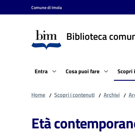
Vai al contenuto
Vai alla navigazione
Vai al footer
Comune di Imola
Biblioteca comun
Entra
Cosa puoi fare
Scopri 
Home
Scopri i contenuti
Archivi
Ar
/
/
/
Età contemporan