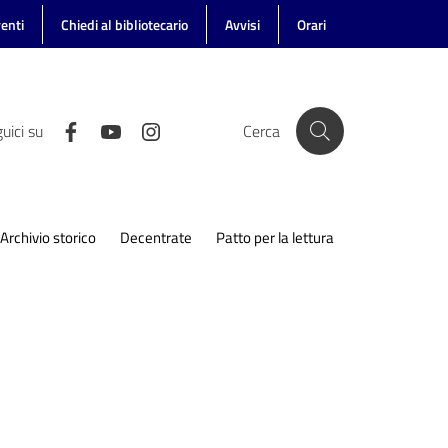
enti
Chiedi al bibliotecario
Avvisi
Orari
uici su
Cerca
Archivio storico
Decentrate
Patto per la lettura