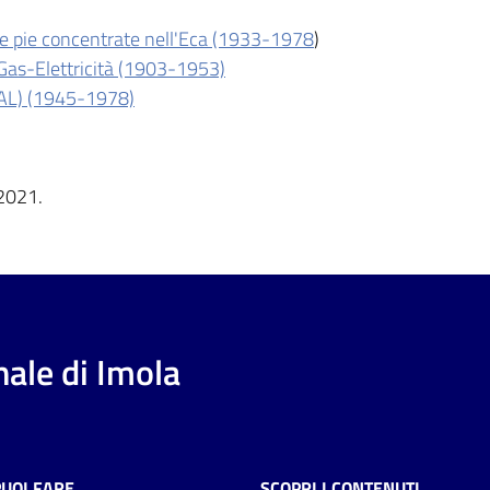
re pie concentrate nell'Eca (1933-1978
)
Gas-Elettricità (1903-1953)
NAL) (1945-1978)
2021.
ale di Imola
PUOI FARE
SCOPRI I CONTENUTI