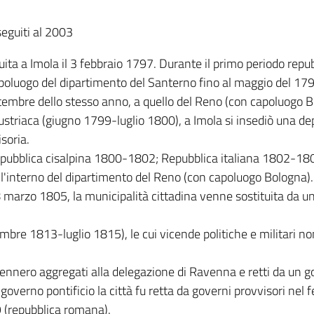
guiti al 2003
uita a Imola il 3 febbraio 1797. Durante il primo periodo re
poluogo del dipartimento del Santerno fino al maggio del 179
embre dello stesso anno, a quello del Reno (con capoluogo B
ustriaca (giugno 1799-luglio 1800), a Imola si insediò una de
soria.
pubblica cisalpina 1800-1802; Repubblica italiana 1802-18
all'interno del dipartimento del Reno (con capoluogo Bologna).
 marzo 1805, la municipalità cittadina venne sostituita da un
mbre 1813-luglio 1815), le cui vicende politiche e militari n
 vennero aggregati alla delegazione di Ravenna e retti da un 
i governo pontificio la città fu retta da governi provvisori n
9 (repubblica romana).