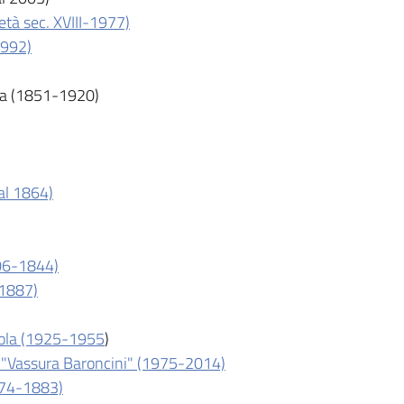
tà sec. XVIII-1977)
1992)
la (1851-1920)
al 1864)
806-1844)
-1887)
Imola (1925-1955
)
 "Vassura Baroncini" (1975-2014)
874-1883)