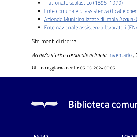
Patronato scolastico (1898-1979)
Ente comunale di assistenza (Eca) e ope
Aziende Municipalizzate di Imola Acqua-
Ente nazionale assistenza lavoratori (E
Strumenti di ricerca
Archivio storico comunale di Imola.
Inventario
, 
05-06-2024 08:06
Ultimo aggiornamento
:
Biblioteca comun
ENTRA
COSA 