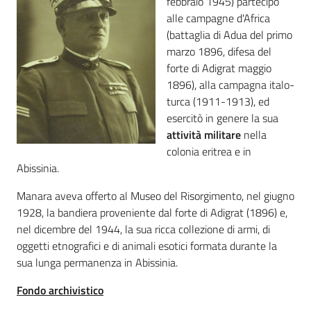
febbraio 1945) partecipò
i
alle campagne d'Africa
contenuti
(battaglia di Adua del primo
marzo 1896, difesa del
forte di Adigrat maggio
Risorse
1896), alla campagna italo-
online
turca (1911-1913), ed
esercitò in genere la sua
attività militare
nella
colonia eritrea e in
Abissinia.
Manara aveva offerto al Museo del Risorgimento, nel giugno
Casa
1928, la bandiera proveniente dal forte di Adigrat (1896) e,
Piani
nel dicembre del 1944, la sua ricca collezione di armi, di
oggetti etnografici e di animali esotici formata durante la
Archivio
sua lunga permanenza in Abissinia.
storico
Fondo archivistico
Decentrate