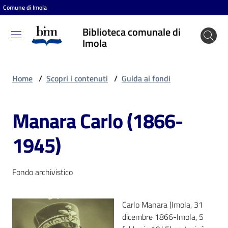
Comune di Imola
Vai al contenuto
Vai alla navigazione
Vai al footer
Biblioteca comunale di
Biblioteca
Imola
comunale
di Imola
Home
/
Scopri i contenuti
/
Guida ai fondi
Manara Carlo (1866-
Entra
1945)
Cosa
puoi
Fondo archivistico
fare
Carlo Manara (Imola, 31
dicembre 1866-Imola, 5
Scopri