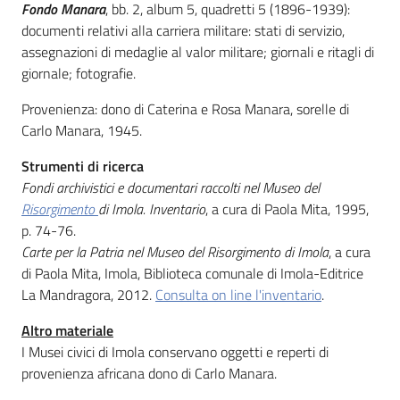
Fondo Manara
, bb. 2, album 5, quadretti 5 (1896-1939):
documenti relativi alla carriera militare: stati di servizio,
Patto
assegnazioni di medaglie al valor militare; giornali e ritagli di
per
giornale; fotografie.
la
Provenienza: dono di Caterina e Rosa Manara, sorelle di
lettura
Carlo Manara, 1945.
Strumenti di ricerca
Fondi archivistici e documentari raccolti nel Museo del
Seguici
Risorgimento
di Imola. Inventario
, a cura di Paola Mita, 1995,
su
p. 74-76.
Carte per la Patria nel Museo del Risorgimento di Imola
, a cura
di Paola Mita, Imola, Biblioteca comunale di Imola-Editrice
La Mandragora, 2012.
Consulta on line l'inventario
.
Altro materiale
I Musei civici di Imola conservano oggetti e reperti di
provenienza africana dono di Carlo Manara.