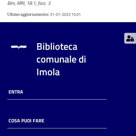
Bim, MRI, 18.1, fasc. 3
Catalogo
31-01-2023 15:01
Ultimo aggiornamento
:
on line
Eventi
Biblioteca
Chiedi al
comunale di
bibliotecario
Imola
Avvisi
Orari
ENTRA
COSA PUOI FARE