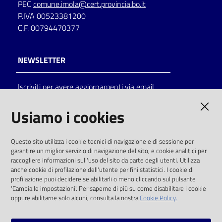
PEC
comune.imola@cert.provincia.bo.it
P.IVA 00523381200
C.F. 00794470377
NEWSLETTER
Iscriviti per avere aggiornamenti via email
AMMINISTRAZIONE TRASPARENTE
Usiamo i cookies
I dati personali pubblicati sono riutilizzabili
Questo sito utilizza i cookie tecnici di navigazione e di sessione per
solo alle condizioni previste dalla direttiva
garantire un miglior servizio di navigazione del sito, e cookie analitici per
comunitaria 2003/98/CE e dal d.lgs. 36/2006
raccogliere informazioni sull'uso del sito da parte degli utenti. Utilizza
anche cookie di profilazione dell'utente per fini statistici. I cookie di
SOCIAL
profilazione puoi decidere se abilitarli o meno cliccando sul pulsante
'Cambia le impostazioni'. Per saperne di più su come disabilitare i cookie
oppure abilitarne solo alcuni, consulta la nostra
Cookie Policy.
Facebook
Youtube
Instagram