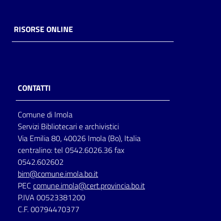
RISORSE ONLINE
CONTATTI
Comune di Imola
Servizi Bibliotecari e archivistici
Via Emilia 80, 40026 Imola (Bo), Italia
centralino: tel 0542.6026.36 fax
0542.602602
bim@comune.imola.bo.it
PEC
comune.imola@cert.provincia.bo.it
P.IVA 00523381200
C.F. 00794470377