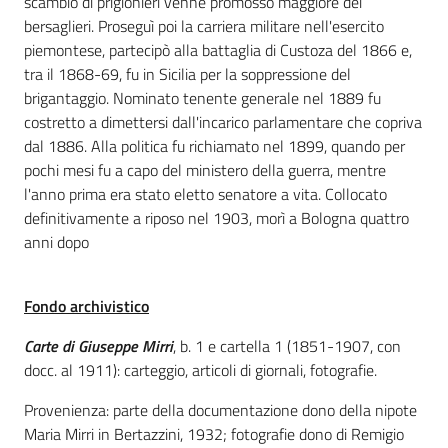
scambio di prigionieri venne promosso maggiore dei
bersaglieri. Proseguì poi la carriera militare nell'esercito
piemontese, partecipò alla battaglia di Custoza del 1866 e,
Patto
tra il 1868-69, fu in Sicilia per la soppressione del
per
brigantaggio. Nominato tenente generale nel 1889 fu
la
costretto a dimettersi dall'incarico parlamentare che copriva
lettura
dal 1886. Alla politica fu richiamato nel 1899, quando per
pochi mesi fu a capo del ministero della guerra, mentre
l'anno prima era stato eletto senatore a vita. Collocato
Seguici
definitivamente a riposo nel 1903, morì a Bologna quattro
su
anni dopo
Fondo archivistico
Carte di Giuseppe Mirri
, b. 1 e cartella 1 (1851-1907, con
docc. al 1911): carteggio, articoli di giornali, fotografie.
Provenienza: parte della documentazione dono della nipote
Maria Mirri in Bertazzini, 1932; fotografie dono di Remigio