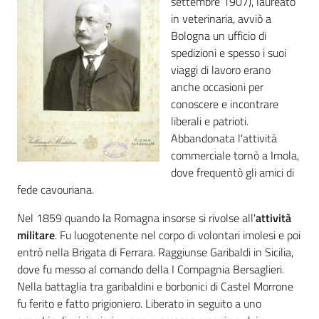
settembre 1907), laureato
i
in veterinaria, avviò a
contenuti
Bologna un ufficio di
spedizioni e spesso i suoi
viaggi di lavoro erano
Risorse
anche occasioni per
online
conoscere e incontrare
liberali e patrioti.
Abbandonata l'attività
commerciale tornò a Imola,
dove frequentò gli amici di
fede cavouriana.
Casa
Nel 1859 quando la Romagna insorse si rivolse all'
attività
Piani
militare
. Fu luogotenente nel corpo di volontari imolesi e poi
entrò nella Brigata di Ferrara. Raggiunse Garibaldi in Sicilia,
Archivio
dove fu messo al comando della I Compagnia Bersaglieri.
storico
Nella battaglia tra garibaldini e borbonici di Castel Morrone
fu ferito e fatto prigioniero. Liberato in seguito a uno
Decentrate