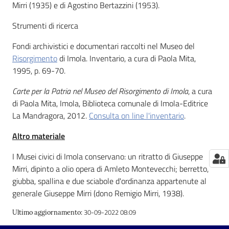
Mirri (1935) e di Agostino Bertazzini (1953).
Catalogo
Strumenti di ricerca
on line
Fondi archivistici e documentari raccolti nel Museo del
Eventi
Risorgimento
di Imola. Inventario, a cura di Paola Mita,
1995, p. 69-70.
Chiedi al
Carte per la Patria nel Museo del Risorgimento di Imola
, a cura
bibliotecario
di Paola Mita, Imola, Biblioteca comunale di Imola-Editrice
La Mandragora, 2012.
Consulta on line l'inventario
.
Avvisi
Altro materiale
Orari
I Musei civici di Imola conservano: un ritratto di Giuseppe
Mirri, dipinto a olio opera di Amleto Montevecchi; berretto,
giubba, spallina e due sciabole d'ordinanza appartenute al
generale Giuseppe Mirri (dono Remigio Mirri, 1938).
30-09-2022 08:09
Ultimo aggiornamento
: