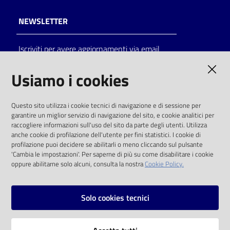
NEWSLETTER
Iscriviti per avere aggiornamenti via email
AMMINISTRAZIONE TRASPARENTE
Usiamo i cookies
I dati personali pubblicati sono riutilizzabili
Questo sito utilizza i cookie tecnici di navigazione e di sessione per
solo alle condizioni previste dalla direttiva
garantire un miglior servizio di navigazione del sito, e cookie analitici per
comunitaria 2003/98/CE e dal d.lgs. 36/2006
raccogliere informazioni sull'uso del sito da parte degli utenti. Utilizza
anche cookie di profilazione dell'utente per fini statistici. I cookie di
SOCIAL
profilazione puoi decidere se abilitarli o meno cliccando sul pulsante
'Cambia le impostazioni'. Per saperne di più su come disabilitare i cookie
oppure abilitarne solo alcuni, consulta la nostra
Cookie Policy.
Facebook
Youtube
Instagram
Solo cookies tecnici
Vai alla pagina