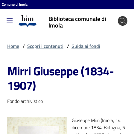
Comune di Imola
Vai al contenuto
Vai alla navigazione
Vai al footer
Biblioteca comunale di
Biblioteca
Imola
comunale
di Imola
Home
/
Scopri i contenuti
/
Guida ai fondi
Mirri Giuseppe (1834-
Entra
1907)
Cosa
puoi
Fondo archivistico
fare
Giuseppe Mirri (Imola, 14
dicembre 1834-Bologna, 5
Scopri