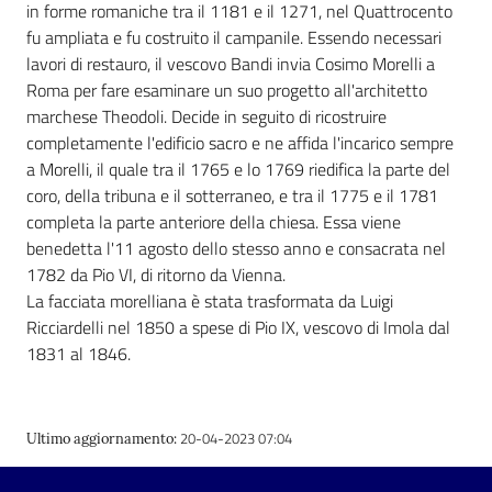
i
in forme romaniche tra il 1181 e il 1271, nel Quattrocento
contenuti
fu ampliata e fu costruito il campanile. Essendo necessari
lavori di restauro, il vescovo Bandi invia Cosimo Morelli a
Roma per fare esaminare un suo progetto all'architetto
marchese Theodoli. Decide in seguito di ricostruire
Risorse
completamente l'edificio sacro e ne affida l'incarico sempre
online
a Morelli, il quale tra il 1765 e lo 1769 riedifica la parte del
coro, della tribuna e il sotterraneo, e tra il 1775 e il 1781
completa la parte anteriore della chiesa. Essa viene
benedetta l'11 agosto dello stesso anno e consacrata nel
1782 da Pio VI, di ritorno da Vienna.
La facciata morelliana è stata trasformata da Luigi
Casa
Ricciardelli nel 1850 a spese di Pio IX, vescovo di Imola dal
Piani
1831 al 1846.
Archivio
storico
20-04-2023 07:04
Ultimo aggiornamento
:
Decentrate