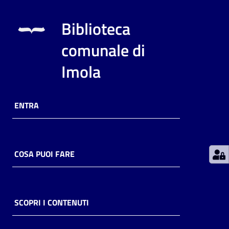
Biblioteca
Patto
per
comunale di
la
lettura
Imola
ENTRA
Seguici
su
COSA PUOI FARE
SCOPRI I CONTENUTI