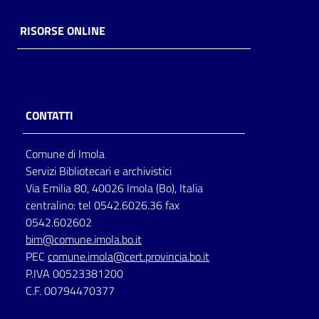
Catalogo
RISORSE ONLINE
on line
Eventi
Chiedi al
CONTATTI
bibliotecario
Comune di Imola
Avvisi
Servizi Bibliotecari e archivistici
Via Emilia 80, 40026 Imola (Bo), Italia
Orari
centralino: tel 0542.6026.36 fax
0542.602602
bim@comune.imola.bo.it
PEC
comune.imola@cert.provincia.bo.it
P.IVA 00523381200
C.F. 00794470377