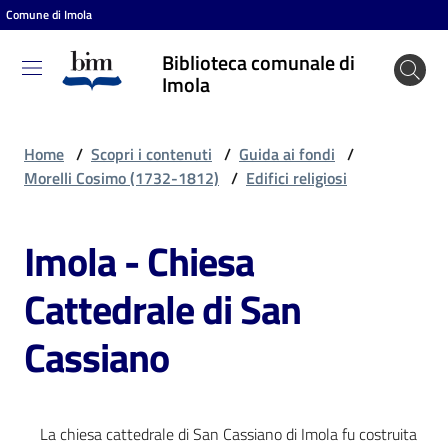
Comune di Imola
Vai al contenuto
Vai alla navigazione
Vai al footer
Biblioteca comunale di
Biblioteca
Imola
comunale
di Imola
Home
/
Scopri i contenuti
/
Guida ai fondi
/
Morelli Cosimo (1732-1812)
/
Edifici religiosi
Entra
Imola - Chiesa
Cattedrale di San
Cosa
puoi
Cassiano
fare
Scopri
La chiesa cattedrale di San Cassiano di Imola fu costruita