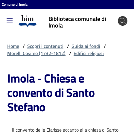
Comune di Imola
Vai al contenuto
Vai alla navigazione
Vai al footer
Biblioteca comunale di
Biblioteca
Imola
comunale
di Imola
Home
/
Scopri i contenuti
/
Guida ai fondi
/
Morelli Cosimo (1732-1812)
/
Edifici religiosi
Entra
Imola - Chiesa e
convento di Santo
Cosa
puoi
Stefano
fare
Scopri
Il convento delle Clarisse accanto alla chiesa di Santo