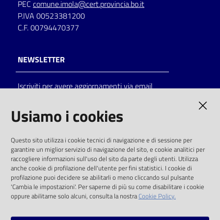
PEC
comune.imola@cert.provincia.bo.it
P.IVA 00523381200
C.F. 00794470377
NEWSLETTER
Iscriviti per avere aggiornamenti via email
AMMINISTRAZIONE TRASPARENTE
Usiamo i cookies
I dati personali pubblicati sono riutilizzabili
Questo sito utilizza i cookie tecnici di navigazione e di sessione per
solo alle condizioni previste dalla direttiva
garantire un miglior servizio di navigazione del sito, e cookie analitici per
comunitaria 2003/98/CE e dal d.lgs. 36/2006
raccogliere informazioni sull'uso del sito da parte degli utenti. Utilizza
anche cookie di profilazione dell'utente per fini statistici. I cookie di
SOCIAL
profilazione puoi decidere se abilitarli o meno cliccando sul pulsante
'Cambia le impostazioni'. Per saperne di più su come disabilitare i cookie
oppure abilitarne solo alcuni, consulta la nostra
Cookie Policy.
Facebook
Youtube
Instagram