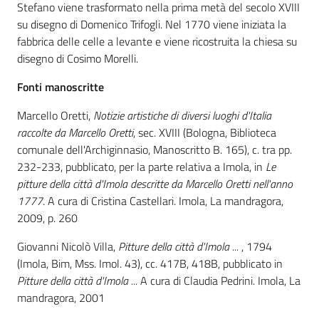
i
Stefano viene trasformato nella prima metà del secolo XVIII
contenuti
su disegno di Domenico Trifogli. Nel 1770 viene iniziata la
fabbrica delle celle a levante e viene ricostruita la chiesa su
disegno di Cosimo Morelli.
Risorse
Fonti manoscritte
online
Marcello Oretti,
Notizie artistiche di diversi luoghi d'Italia
raccolte da Marcello Oretti
, sec. XVIII (Bologna, Biblioteca
comunale dell'Archiginnasio, Manoscritto B. 165), c. tra pp.
232-233, pubblicato, per la parte relativa a Imola, in
Le
pitture della città d'Imola descritte da Marcello Oretti nell'anno
1777
. A cura di Cristina Castellari. Imola, La mandragora,
Casa
2009, p. 260
Piani
Giovanni Nicolò Villa,
Pitture della città d'Imola ...
, 1794
Archivio
(Imola, Bim, Mss. Imol. 43), cc. 417B, 418B, pubblicato in
storico
Pitture della città d'Imola ...
A cura di Claudia Pedrini. Imola, La
mandragora, 2001
Decentrate