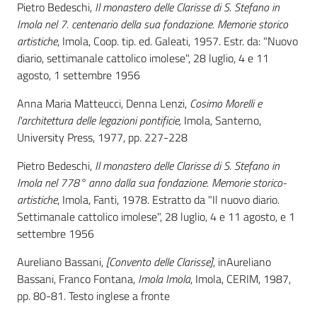
Pietro Bedeschi,
Il monastero delle Clarisse di S. Stefano in
Imola nel 7. centenario della sua fondazione. Memorie storico
Catalogo
artistiche
, Imola, Coop. tip. ed. Galeati, 1957. Estr. da: "Nuovo
on line
diario, settimanale cattolico imolese", 28 luglio, 4 e 11
agosto, 1 settembre 1956
Eventi
Anna Maria Matteucci, Denna Lenzi,
Cosimo Morelli e
Chiedi al
l'architettura delle legazioni pontificie,
Imola, Santerno,
bibliotecario
University Press, 1977, pp. 227-228
Pietro Bedeschi,
Il monastero delle Clarisse di S. Stefano in
Avvisi
Imola nel 778° anno dalla sua fondazione. Memorie storico-
artistiche
, Imola, Fanti, 1978. Estratto da "Il nuovo diario.
Orari
Settimanale cattolico imolese", 28 luglio, 4 e 11 agosto, e 1
settembre 1956
Aureliano Bassani,
[Convento delle Clarisse]
, inAureliano
Bassani, Franco Fontana,
Imola Imola
, Imola, CERIM, 1987,
pp. 80-81. Testo inglese a fronte