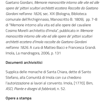
Gaetano Giordani,
Memorie manoscritte intorno alle vite ed alle
opere de' pittori scultori architetti eccetera Raccolte da Gaetano
Patto
Giordani nell'anno 1826
, sec. XIX (Bologna, Biblioteca
per
comunale dell'Archiginnasio, Manoscritto B. 1809), pp. 7-8
la
di "Memorie intorno alla vita ed alle opere del cavaliere
lettura
Cosimo Morelli architetto d'Imola", pubblicato in
Memorie
manoscritte intorno alle vite ed alle opere de' pittori scultori
architetti eccetera d'Imola raccolte da Gaetano Giordani
nell'anno 1826
. A cura di Matteo Bacci e Francesca Grandi.
Seguici
Imola, La mandragora, 2006, p. 131
su
Documenti archivisitici
Supplica delle monache di Santa Chiara, dette di Santo
Stefano, alla Comunità di Imola con cui chiedono
l’autorizzazione ai lavori al convento. Imola, [1770]. Bim,
ASCI, Piante e disegni di fabbricati
, n. 52.
Opere a stampa