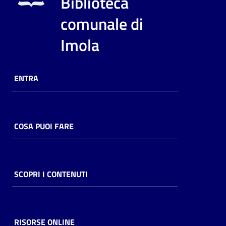
Biblioteca
i
contenuti
comunale di
Imola
Risorse
online
ENTRA
COSA PUOI FARE
Casa
Piani
SCOPRI I CONTENUTI
Archivio
storico
RISORSE ONLINE
Decentrate