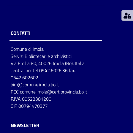
Patto
per
la
CONTATTI
lettura
Comune di Imola
Servizi Bibliotecari e archivistici
Seguici
Via Emilia 80, 40026 Imola (Bo), Italia
su
centralino: tel 0542.6026.36 fax
0542.602602
bim@comune.imola.bo.it
PEC
comune.imola@cert.provincia.bo.it
P.IVA 00523381200
C.F. 00794470377
NEWSLETTER