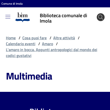
Comune di Imola
Vai al contenuto
Vai alla navigazione
Vai al footer
Biblioteca comunale di
Biblioteca
Imola
comunale
di Imola
Home
/
Cosa puoi fare
/
Altre attività
/
Calendario eventi
/
Amaro
/
L'amaro in bocca. Appunti antropologici dal mondo dei
Entra
codici gustativi
Multimedia
Cosa
puoi
fare
Scopri