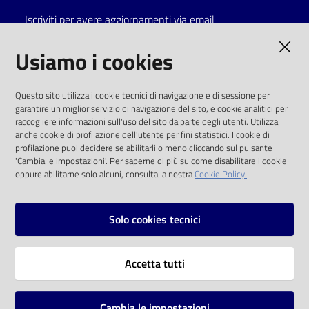
Iscriviti per avere aggiornamenti via email
Catalogo
on line
AMMINISTRAZIONE TRASPARENTE
Usiamo i cookies
Eventi
I dati personali pubblicati sono riutilizzabili
Questo sito utilizza i cookie tecnici di navigazione e di sessione per
solo alle condizioni previste dalla direttiva
garantire un miglior servizio di navigazione del sito, e cookie analitici per
Chiedi al
comunitaria 2003/98/CE e dal d.lgs. 36/2006
raccogliere informazioni sull'uso del sito da parte degli utenti. Utilizza
bibliotecario
anche cookie di profilazione dell'utente per fini statistici. I cookie di
SOCIAL
profilazione puoi decidere se abilitarli o meno cliccando sul pulsante
Avvisi
'Cambia le impostazioni'. Per saperne di più su come disabilitare i cookie
oppure abilitarne solo alcuni, consulta la nostra
Cookie Policy.
Facebook
Youtube
Instagram
Orari
Solo cookies tecnici
Vai alla pagina
Accetta tutti
Privacy
Note legali
Cambia le impostazioni